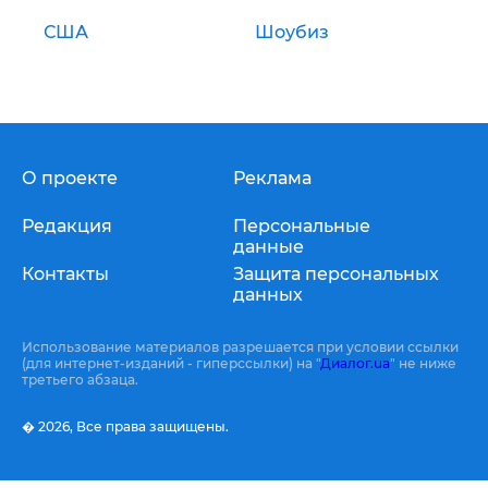
США
Шоубиз
О проекте
Реклама
Редакция
Персональные
данные
Контакты
Защита персональных
данных
Использование материалов разрешается при условии ссылки
(для интернет-изданий - гиперссылки) на "
Диалог.ua
" не ниже
третьего абзаца.
� 2026,
Все права защищены.