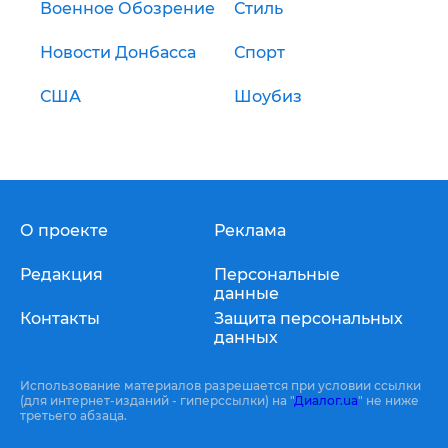
Военное Обозрение
Стиль
Новости Донбасса
Спорт
США
Шоубиз
О проекте
Реклама
Редакция
Персональные
данные
Контакты
Защита персональных
данных
Использование материалов разрешается при условии ссылки
(для интернет-изданий - гиперссылки) на "
Диалог.ua
" не ниже
третьего абзаца.