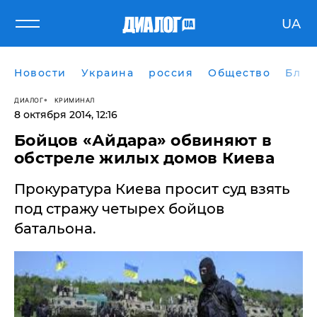
UA
Новости
Украина
россия
Общество
Блог
ДИАЛОГ
КРИМИНАЛ
8 октября 2014, 12:16
​Бойцов «Айдара» обвиняют в
обстреле жилых домов Киева
Прокуратура Киева просит суд взять
под стражу четырех бойцов
батальона.