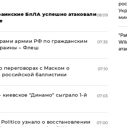
рос
Укр
краинские БпЛА успешно атаковали
08:09
ми
е
"Ра
рами армии РФ по гражданским
07:35
Wil
краины – Флеш
ата
о переговорах с Маском о
07:10
в российской баллистики
- киевское "Динамо" сыграло 1-й
07:03
 Politico узнало о восстановлении
07:00