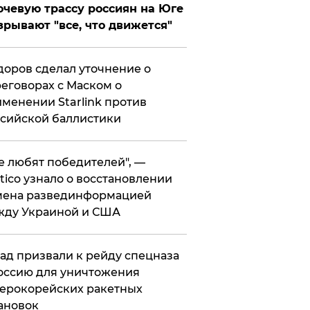
чевую трассу россиян на Юге
зрывают "все, что движется"
оров сделал уточнение о
еговорах с Маском о
менении Starlink против
сийской баллистики
се любят победителей", —
itico узнало о восстановлении
мена развединформацией
жду Украиной и США
ад призвали к рейду спецназа
оссию для уничтожения
ерокорейских ракетных
ановок