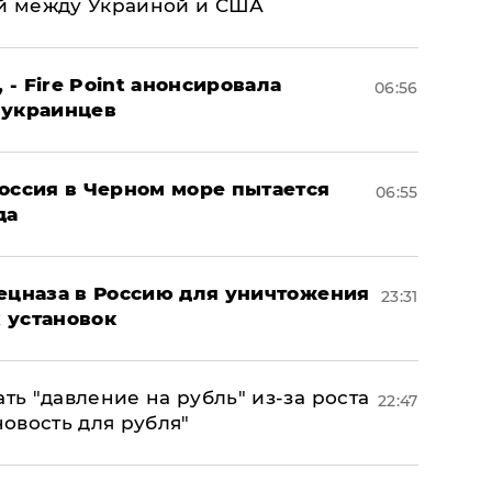
й между Украиной и США
 - Fire Point анонсировала
06:56
 украинцев
оссия в Черном море пытается
06:55
да
пецназа в Россию для уничтожения
23:31
 установок
ь "давление на рубль" из-за роста
22:47
новость для рубля"