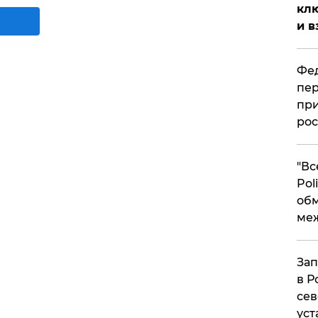
клю
и в
Фед
пер
при
рос
​"В
Pol
об
ме
Зап
в Р
сев
уст