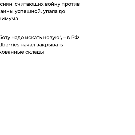
сиян, считающих войну против
аины успешной, упала до
нимума
боту надо искать новую", – в РФ
dberries начал закрывать
кованные склады