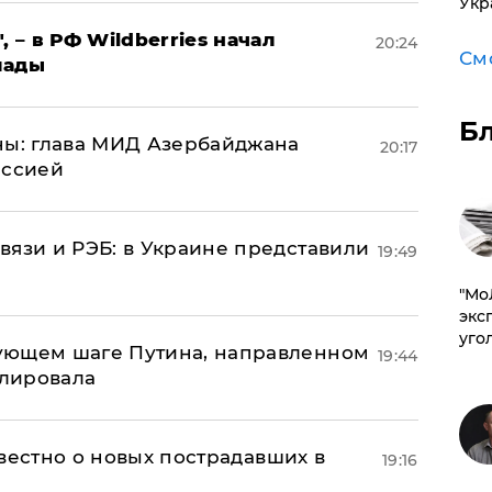
Укр
, – в РФ Wildberries начал
20:24
См
лады
Б
ны: глава МИД Азербайджана
20:17
иссией
вязи и РЭБ: в Украине представили
19:49
​"М
эксп
уго
ующем шаге Путина, направленном
19:44
улировала
известно о новых пострадавших в
19:16