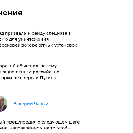
нения
ад призвали к рейду спецназа в
сию для уничтожения
ерокорейских ракетных установок
орский объяснил, почему
яющие деньги российские
гархи не свергли Путина
Валерий Чалый
ый предупредил о следующем шаге
ина, направленном на то, чтобы