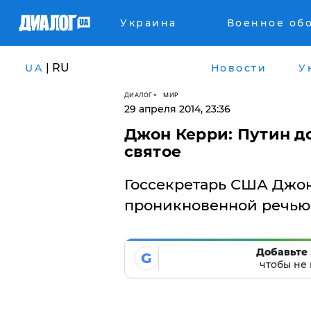
Украина
Военное об
| RU
UA
Новости
У
ДИАЛОГ
МИР
29 апреля 2014, 23:36
Джон Керри: Путин д
святое
Госсекретарь США Джон
проникновенной речью 
Добавьте 
G
чтобы не 