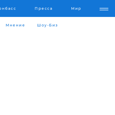
онбасс
Пресса
Мир
Мнение
Шоу-Биз