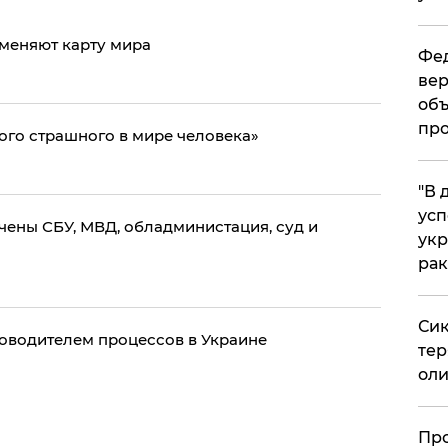
 меняют карту мира
Фед
вер
объ
про
ого страшного в мире человека»
​"В
усп
ачены СБУ, МВД, обладминистация, суд и
укр
рак
Сик
оводителем процессов в Украине
тер
оли
​Пр