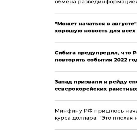
обмена развединформацие
"Может начаться в августе",
хорошую новость для всех
Сибига предупредил, что Р
повторить события 2022 го
Запад призвали к рейду с
северокорейских ракетных
Минфину РФ пришлось начат
курса доллара: "Это плохая 