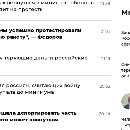
ах вернуться в министры обороны
21:59
дит на протесты
М
я мы успешно протестировали
21:53
Зап
ю ракету", — Федоров
Рос
сев
му теряющие деньги российские
21:19
а
Сик
тер
оли
оля россиян, считающих войну
20:52
 упала до минимума
щала депортировать часть
20:44
это может коснуться
Чал
Пут