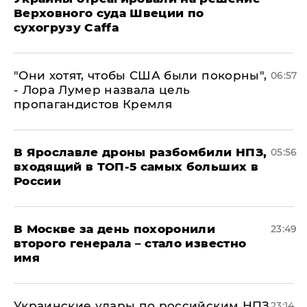
Верховного суда Швеции по
сухогрузу Caffa
"Они хотят, чтобы США были покорны",
06:57
- Лора Лумер назвала цель
пропагандистов Кремля
В Ярославле дроны разбомбили НПЗ,
05:56
входящий в ТОП-5 самых больших в
России
В Москве за день похоронили
23:49
второго генерала – стало известно
имя
Украинские удары по российским НПЗ
23:14