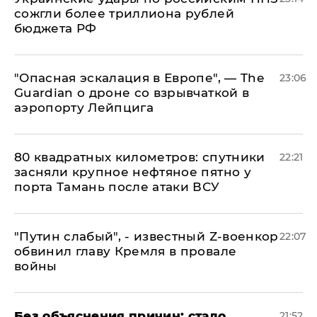
сожгли более триллиона рублей
бюджета РФ
"Опасная эскалация в Европе", — The
23:06
Guardian о дроне со взрывчаткой в
аэропорту Лейпцига
80 квадратных километров: спутники
22:21
засняли крупное нефтяное пятно у
порта Тамань после атаки ВСУ
​"Путин слабый", - известный Z-военкор
22:07
обвинил главу Кремля в провале
войны
Без объяснения причин: стало
21:52