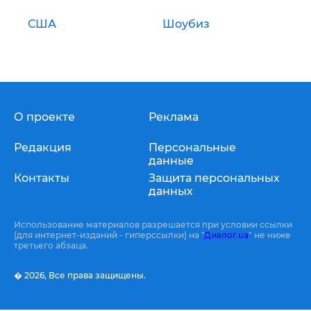
США
Шоубиз
О проекте
Реклама
Редакция
Персональные
данные
Контакты
Защита персональных
данных
Использование материалов разрешается при условии ссылки
(для интернет-изданий - гиперссылки) на "
Диалог.ua
" не ниже
третьего абзаца.
� 2026,
Все права защищены.