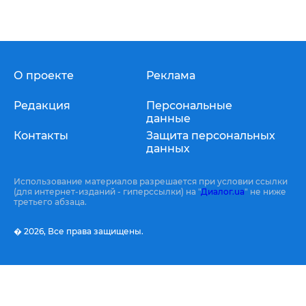
О проекте
Реклама
Редакция
Персональные
данные
Контакты
Защита персональных
данных
Использование материалов разрешается при условии ссылки
(для интернет-изданий - гиперссылки) на "
Диалог.ua
" не ниже
третьего абзаца.
� 2026,
Все права защищены.