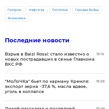
Газпром
Нафтогаз
Политика
Газовая Война
Экономика
Последние новости
Взрыв в Balzi Rossi: стало известно о
19:16
новых пострадавших в семье Главкома
ВКС РФ
​"МоЛоЧКа" бьет по карману Кремля:
18:58
экспорт зерна −37,6 %, масла вдвое,
уголь в коллапсе
Дикий рассказал о последней
18:49