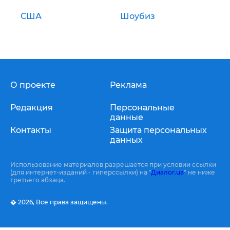
США
Шоубиз
О проекте
Реклама
Редакция
Персональные
данные
Контакты
Защита персональных
данных
Использование материалов разрешается при условии ссылки
(для интернет-изданий - гиперссылки) на "
Диалог.ua
" не ниже
третьего абзаца.
� 2026,
Все права защищены.