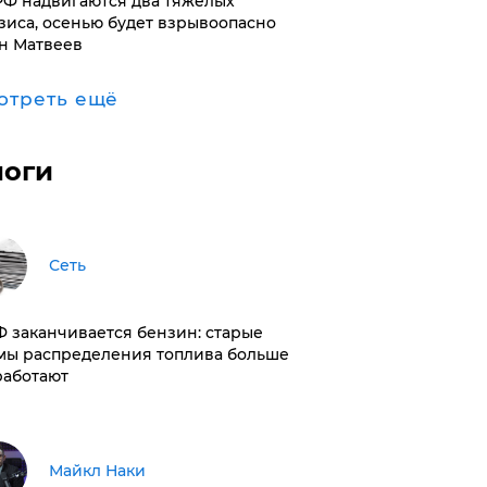
РФ надвигаются два тяжелых
зиса, осенью будет взрывоопасно
н Матвеев
отреть ещё
логи
Сеть
РФ заканчивается бензин: старые
мы распределения топлива больше
работают
Майкл Наки