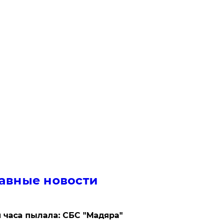
авные новости
 часа пылала: СБС "Мадяра"