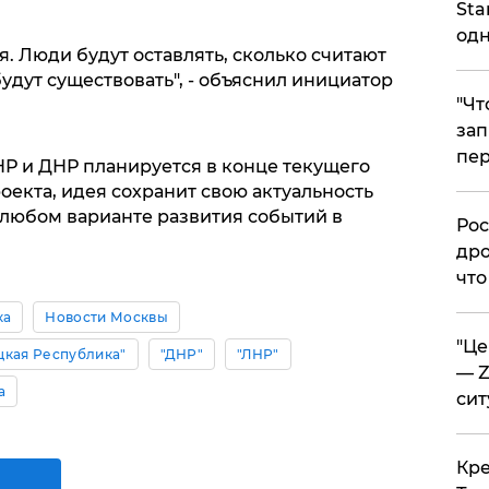
Sta
одн
я. Люди будут оставлять, сколько считают
будут существовать", - объяснил инициатор
​"Ч
зап
пер
НР и ДНР планируется в конце текущего
оекта, идея сохранит свою актуальность
любом варианте развития событий в
​Ро
дро
что
ка
Новости Москвы
​"Ц
цкая Республика"
"ДНР"
"ЛНР"
— Z
а
сит
​Кр