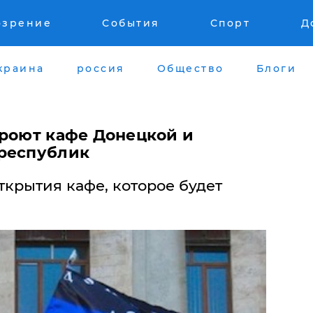
озрение
События
Спорт
Д
краина
россия
Общество
Блоги
кроют кафе Донецкой и
 республик
крытия кафе, которое будет