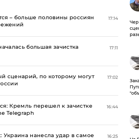
тся – больше половины россиян
17:14
Чер
ережений
сце
раз
началась большая зачистка
17:11
й сценарий, по которому могут
17:02
Зак
России
Пут
"об
ся: Кремль перешел к зачистке
16:44
e Telegraph
: Украина нанесла удар в самое
16:25