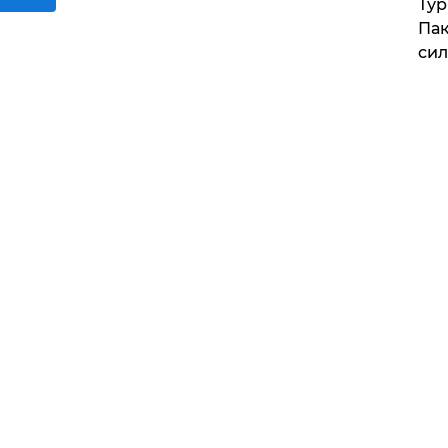
Тур
Пак
си