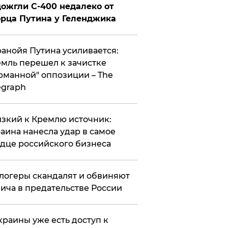
ожгли С-400 недалеко от
рца Путина у Геленджика
анойя Путина усиливается:
мль перешел к зачистке
рманной" оппозиции – The
egraph
зкий к Кремлю источник:
аина нанесла удар в самое
дце российского бизнеса
логеры скандалят и обвиняют
ича в предательстве России
краины уже есть доступ к