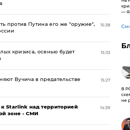
На 
а
кри
— Я
ь против Путина его же "оружие",
15:38
См
оссии
Б
лых кризиса, осенью будет
15:33
в
няют Вучича в предательстве
15:27
​В 
схе
не 
к Starlink над территорией
14:39
ой зоне - СМИ