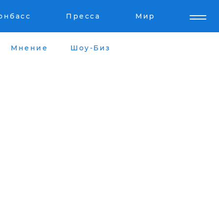
онбасс
Пресса
Мир
Мнение
Шоу-Биз