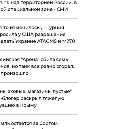
rlink над территорией России: в
ой специальной зоне - СМИ
то-то изменилось", – Турция
росила у США разрешение
едать Украине ATACMS и M270
ссийская "Арена" сбила семь
нов, но танк все равно сгорел:
 произошло
ены аховые, магазины пустые",
-блогер раскрыл тяжелую
уацию в Крыму
емль остается за бортом: