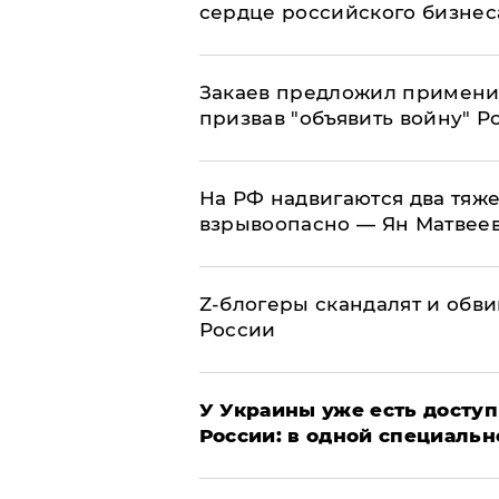
сердце российского бизнес
Закаев предложил применит
призвав "объявить войну" Р
На РФ надвигаются два тяже
взрывоопасно — Ян Матвее
Z-блогеры скандалят и обви
России
У Украины уже есть доступ 
России: в одной специальн