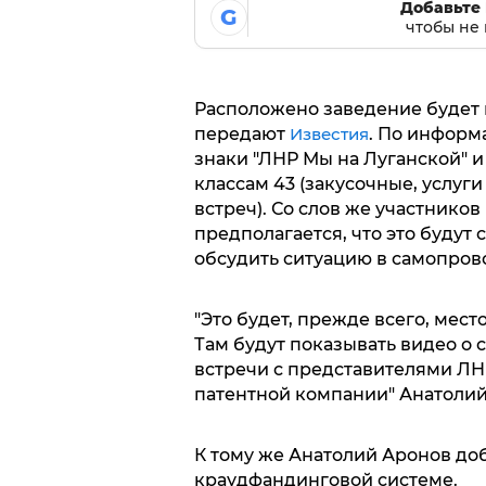
Добавьте 
G
чтобы не 
Расположено заведение будет н
передают
Известия
. По информ
знаки "ЛНР Мы на Луганской" 
классам 43 (закусочные, услуги
встреч). Со слов же участнико
предполагается, что это будут
обсудить ситуацию в самопров
"Это будет, прежде всего, мест
Там будут показывать видео о 
встречи с представителями ЛНР
патентной компании" Анатолий
К тому же Анатолий Аронов доб
краудфандинговой системе.