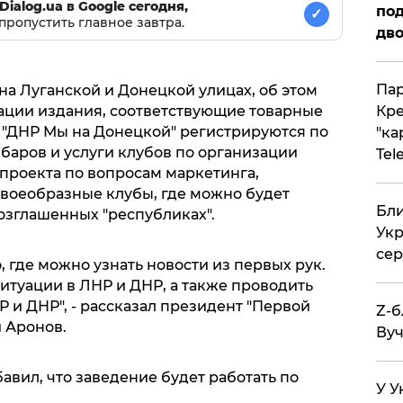
Dialog.ua в Google сегодня,
под
✓
пропустить главное завтра.
дво
Пар
а Луганской и Донецкой улицах, об этом
ации издания, соответствующие товарные
Кре
и "ДНР Мы на Донецкой" регистрируются по
"ка
 баров и услуги клубов по организации
Tel
в проекта по вопросам маркетинга,
 своеобразные клубы, где можно будет
Бли
озглашенных "республиках".
Укр
сер
о, где можно узнать новости из первых рук.
ситуации в ЛНР и ДНР, а также проводить
 и ДНР", - рассказал президент "Первой
Z-б
 Аронов.
Вуч
авил, что заведение будет работать по
У У