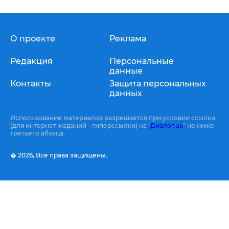
О проекте
Реклама
Редакция
Персональные
данные
Контакты
Защита персональных
данных
Использование материалов разрешается при условии ссылки
(для интернет-изданий - гиперссылки) на "
Диалог.ua
" не ниже
третьего абзаца.
� 2026,
Все права защищены.