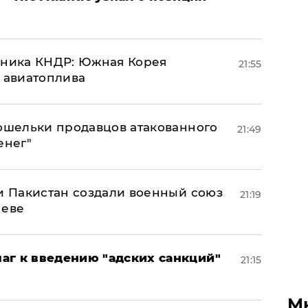
юзника КНДР: Южная Корея
21:55
н авиатоплива
кошельки продавцов атакованного
21:49
енег"
 и Пакистан создали военный союз
21:19
неве
аг к введению "адских санкций"
21:15
М