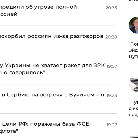
предили об угрозе полной
20:35
оссией
 оскорбил россиян из-за разговоров
20:28
​"По
Эйд
Пут
у Украины не хватает ракет для ЗРК
19:57
тно говорилось"
в Сербию на встречу с Вучичем – о
19:33
"Пу
с У
пре
2 цели РФ: поражены база ФСБ
19:27
флота"