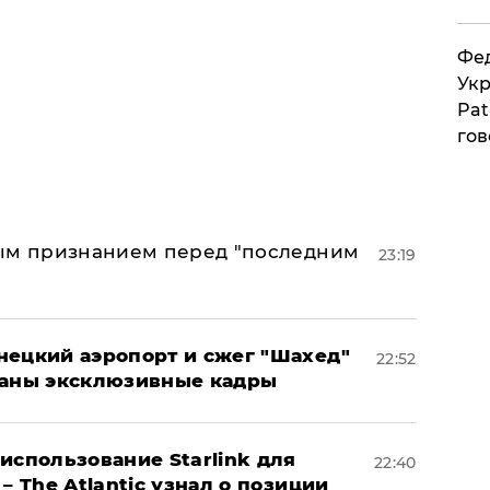
Фед
Укр
Pat
гов
ным признанием перед "последним
23:19
нецкий аэропорт и сжег "Шахед"
22:52
ваны эксклюзивные кадры
использование Starlink для
22:40
– The Atlantic узнал о позиции