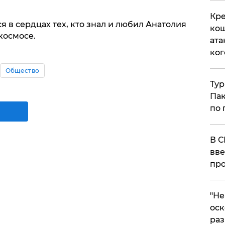
Кре
я в сердцах тех, кто знал и любил Анатолия
кош
космосе.
ата
ког
Общество
Тур
Пак
по 
В С
вве
про
​"Н
оск
раз