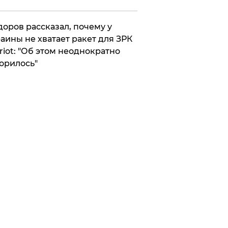
оров рассказал, почему у
аины не хватает ракет для ЗРК
riot: "Об этом неоднократно
орилось"