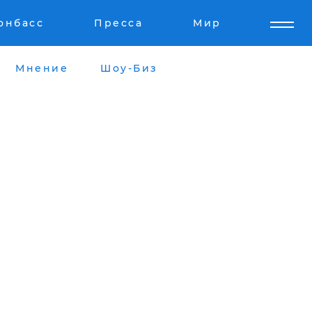
онбасс
Пресса
Мир
Мнение
Шоу-Биз