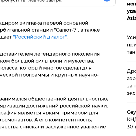
исп
уда
Atl
ндиром экипажа первой основной
би
битальной станции "Салют-7", а также
бщает
"Российский диалог"
.
Уси
при
тан
едставителем легендарного поколения
еком большой силы воли и мужества,
ласса, который многое сделал для
Дро
ческой программы и крупных научно-
аэр
зап
эк
занимался общественной деятельностью,
яризации достижений российской науки.
​Се
графия является ярким примером для
КНД
осмонавтов. А его компетентность,
ачества снискали заслуженное уважение
30 