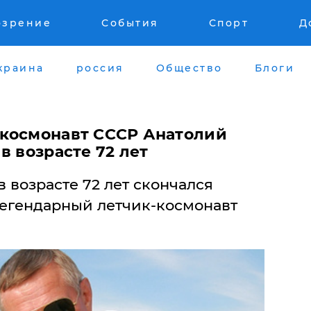
озрение
События
Спорт
Д
краина
россия
Общество
Блоги
-космонавт СССР Анатолий
в возрасте 72 лет
 в возрасте 72 лет скончался
легендарный летчик-космонавт