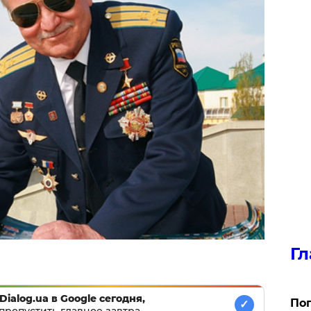
Гл
Dialog.ua в Google сегодня,
Поп
✓
пропустить главное завтра.