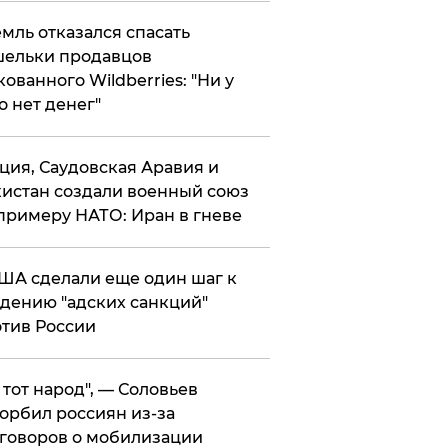
мль отказался спасать
ельки продавцов
кованного Wildberries: "Ни у
о нет денег"
ция, Саудовская Аравия и
истан создали военный союз
примеру НАТО: Иран в гневе
ША сделали еще один шаг к
дению "адских санкций"
тив России
е тот народ", — Соловьев
орбил россиян из-за
говоров о мобилизации