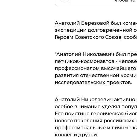
Анатолий Березовой был кома
экспедиции долговременной ор
Героем Советского Союза, соо
"Анатолий Николаевич был пр
летчиков-космонавтов - челов
профессионалом высочайшего к
развития отечественной косми
исследовательских проектов.
Анатолий Николаевич активно 
особое внимание уделял попул
Его поистине героическая био
нового поколения российских к
профессиональные и личные к
коллег и друзей.