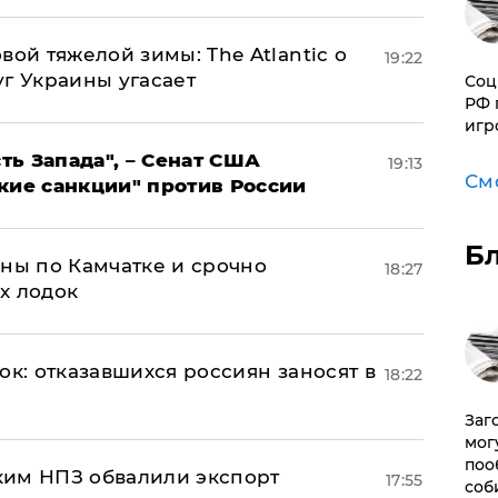
вой тяжелой зимы: The Atlantic о
19:22
г Украины угасает
Соц
РФ 
игр
ь Запада", – Сенат США
19:13
См
кие санкции" против России
Б
ины по Камчатке и срочно
18:27
х лодок
ок: отказавшихся россиян заносят в
18:22
Заг
мог
поо
ким НПЗ обвалили экспорт
17:55
соб