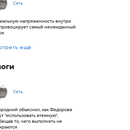
Сеть
иальную напряженность внутри
провоцирует самый неожиданный
ок
отреть ещё
логи
Сеть
ородний объяснил, как Федорова
ут "использовать втемную",
бещав то, чего выполнять не
ираются