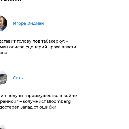
Игорь Эйдман
дставит голову под табакерку", –
ман описал сценарий краха власти
ина
Сеть
тин получит преимущество в войне
краиной", – колумнист Bloomberg
достерег Запад от ошибки