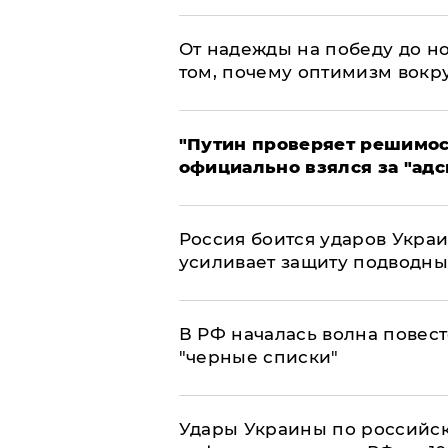
От надежды на победу до но
том, почему оптимизм вокру
"Путин проверяет решимост
официально взялся за "адс
Россия боится ударов Укра
усиливает защиту подводны
​В РФ началась волна повест
"черные списки"
Удары Украины по российс