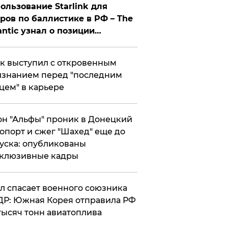
ользование Starlink для
ров по баллистике в РФ – The
antic узнал о позиции
знесмена
к выступил с откровенным
знанием перед "последним
цем" в карьере
н "Альфы" проник в Донецкий
опорт и сжег "Шахед" еще до
уска: опубликованы
склюзивные кадры
ул спасает военного союзника
Р: Южная Корея отправила РФ
тысяч тонн авиатоплива