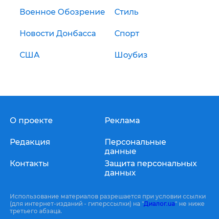
Военное Обозрение
Стиль
Новости Донбасса
Спорт
США
Шоубиз
О проекте
Реклама
Редакция
Персональные
данные
Контакты
Защита персональных
данных
Использование материалов разрешается при условии ссылки
(для интернет-изданий - гиперссылки) на "
Диалог.ua
" не ниже
третьего абзаца.