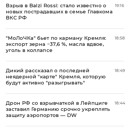
Взрыв в Balzi Rossi: стало известно о
19:16
новых пострадавших в семье Главкома
ВКС РФ
​"МоЛоЧКа" бьет по карману Кремля:
18:58
экспорт зерна −37,6 %, масла вдвое,
уголь в коллапсе
Дикий рассказал о последней
18:49
неядерной "карте" Кремля, которую
будут активно "разыгрывать"
​Дрон РФ со взрывчаткой в Лейпциге
18:44
заставил Германию срочно укреплять
защиту аэропортов — DW