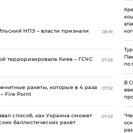
Кре
кош
ата
льский НПЗ – власти признали
ког
08:19
Тур
Пак
й терроризировала Киев – ГСЧС
07:59
по 
В С
енитные ракеты, которые в 4 раза
07:52
вве
 Fire Point
про
вал способ, как Украина сможет
​"Н
07:43
ских баллистических ракет
оск
раз