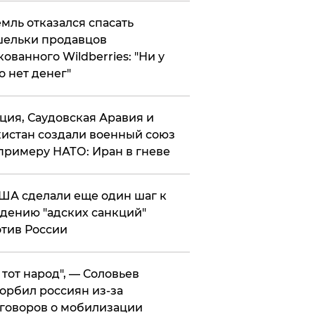
мль отказался спасать
ельки продавцов
кованного Wildberries: "Ни у
о нет денег"
ция, Саудовская Аравия и
истан создали военный союз
примеру НАТО: Иран в гневе
ША сделали еще один шаг к
дению "адских санкций"
тив России
е тот народ", — Соловьев
орбил россиян из-за
говоров о мобилизации