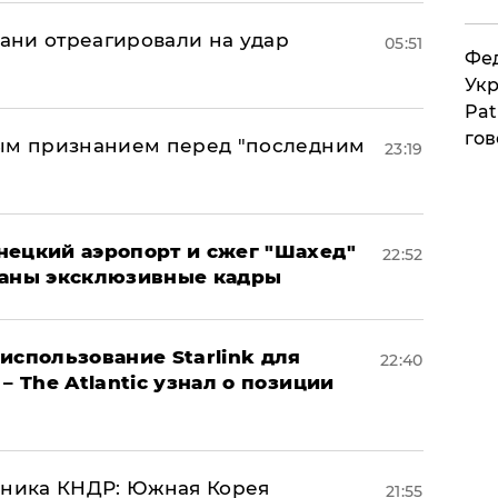
рани отреагировали на удар
05:51
Фед
Укр
Pat
гов
ным признанием перед "последним
23:19
нецкий аэропорт и сжег "Шахед"
22:52
ваны эксклюзивные кадры
использование Starlink для
22:40
– The Atlantic узнал о позиции
юзника КНДР: Южная Корея
21:55