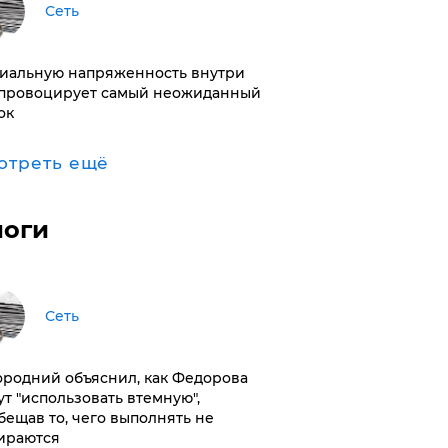
Сеть
иальную напряженность внутри
провоцирует самый неожиданный
ок
отреть ещё
логи
Сеть
ородний объяснил, как Федорова
ут "использовать втемную",
бещав то, чего выполнять не
ираются