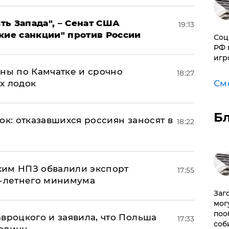
ь Запада", – Сенат США
19:13
кие санкции" против России
Соц
РФ 
игр
ины по Камчатке и срочно
18:27
х лодок
См
Б
ок: отказавшихся россиян заносят в
18:22
ким НПЗ обвалили экспорт
17:55
0-летнего минимума
Заг
мог
поо
авроцкого и заявила, что Польша
17:33
соб