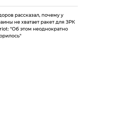
оров рассказал, почему у
аины не хватает ракет для ЗРК
riot: "Об этом неоднократно
орилось"