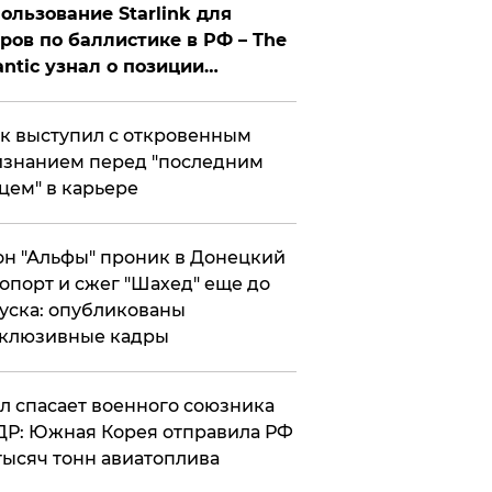
ользование Starlink для
ров по баллистике в РФ – The
antic узнал о позиции
знесмена
к выступил с откровенным
знанием перед "последним
цем" в карьере
н "Альфы" проник в Донецкий
опорт и сжег "Шахед" еще до
уска: опубликованы
склюзивные кадры
ул спасает военного союзника
Р: Южная Корея отправила РФ
тысяч тонн авиатоплива