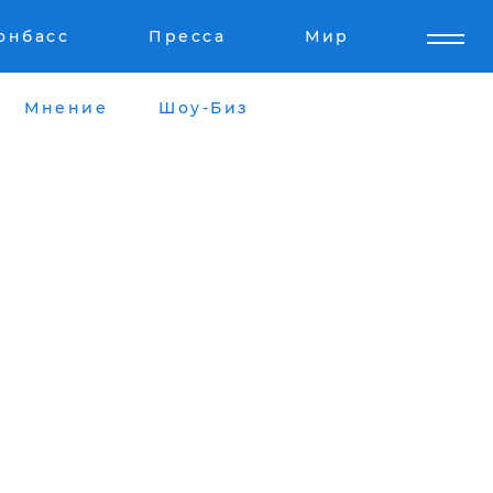
онбасс
Пресса
Мир
Мнение
Шоу-Биз