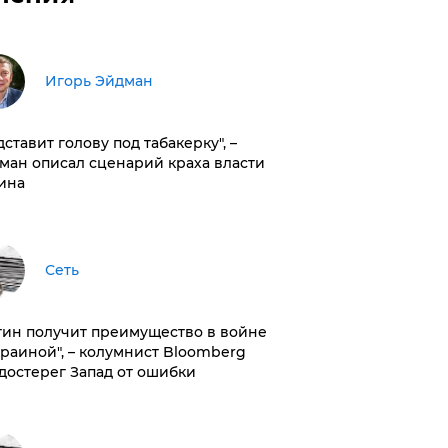
Игорь Эйдман
дставит голову под табакерку", –
ман описал сценарий краха власти
ина
Сеть
тин получит преимущество в войне
краиной", – колумнист Bloomberg
достерег Запад от ошибки