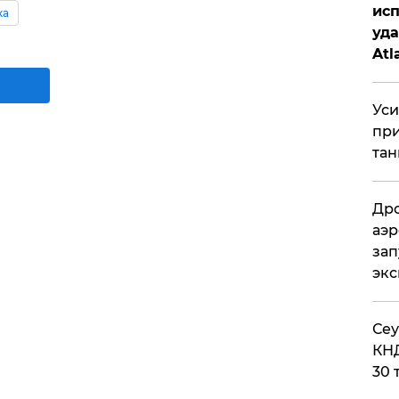
исп
ка
уда
Atl
би
Уси
при
тан
Дро
аэр
зап
эк
​Се
КНД
30 