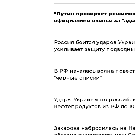
"Путин проверяет решимост
официально взялся за "адс
Россия боится ударов Укра
усиливает защиту подводны
​В РФ началась волна повест
"черные списки"
Удары Украины по российс
нефтепродуктов из РФ до 1
​Захарова набросилась на Н