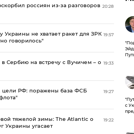
 оскорбил россиян из-за разговоров
20:28
у Украины не хватает ракет для ЗРК
19:57
тно говорилось"
​"По
Эйд
Пут
в Сербию на встречу с Вучичем – о
19:33
2 цели РФ: поражены база ФСБ
19:27
флота"
"Пу
с У
пре
вой тяжелой зимы: The Atlantic о
19:22
г Украины угасает