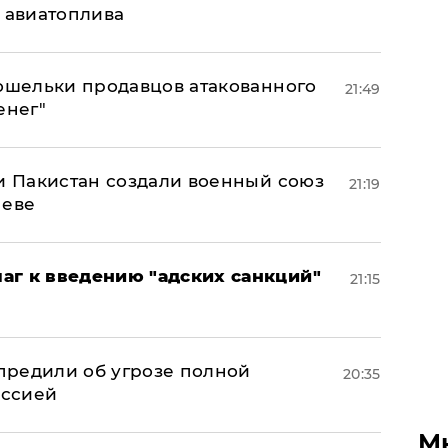
н авиатоплива
кошельки продавцов атакованного
21:49
енег"
 и Пакистан создали военный союз
21:19
неве
аг к введению "адских санкций"
21:15
предили об угрозе полной
20:35
оссией
М