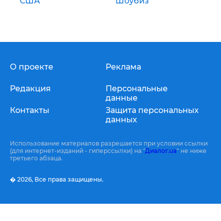
США
Шоубиз
О проекте
Реклама
Редакция
Персональные
данные
Контакты
Защита персональных
данных
Использование материалов разрешается при условии ссылки
(для интернет-изданий - гиперссылки) на "
Диалог.ua
" не ниже
третьего абзаца.
� 2026,
Все права защищены.