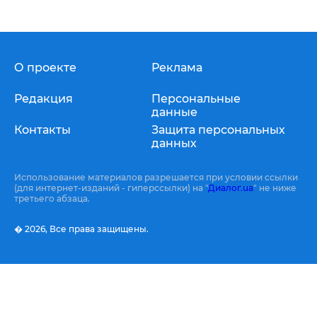
О проекте
Реклама
Редакция
Персональные
данные
Контакты
Защита персональных
данных
Использование материалов разрешается при условии ссылки
(для интернет-изданий - гиперссылки) на "
Диалог.ua
" не ниже
третьего абзаца.
� 2026,
Все права защищены.