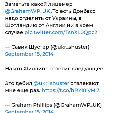
Заметьте какой лицемер
@GrahamWP_UK
.То есть Донбасс
надо отделить от Украины, а
Шотландию от Англии ни в коем
случае
pic.twitter.com/TsnXL0Qpc2
— Савик Шустер (@ukr_shuster)
September 18, 2014
На что Филлипс ответил следующее:
Это дебил
@ukr_shuster
отвлекают
мне еще раз.
https://t.co/hRYI8iyMi3
— Graham Phillips (@GrahamWP_UK)
September 18, 2014