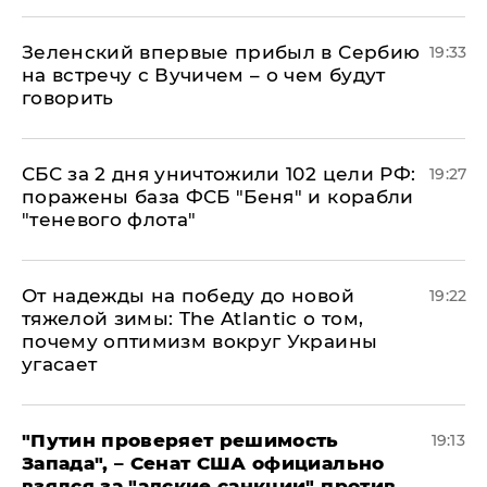
Зеленский впервые прибыл в Сербию
19:33
на встречу с Вучичем – о чем будут
говорить
СБС за 2 дня уничтожили 102 цели РФ:
19:27
поражены база ФСБ "Беня" и корабли
"теневого флота"
От надежды на победу до новой
19:22
тяжелой зимы: The Atlantic о том,
почему оптимизм вокруг Украины
угасает
"Путин проверяет решимость
19:13
Запада", – Сенат США официально
взялся за "адские санкции" против