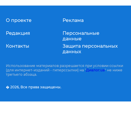
О проекте
Реклама
Редакция
Персональные
данные
Контакты
Защита персональных
данных
Использование материалов разрешается при условии ссылки
(для интернет-изданий - гиперссылки) на "
Диалог.ua
" не ниже
третьего абзаца.
� 2026,
Все права защищены.