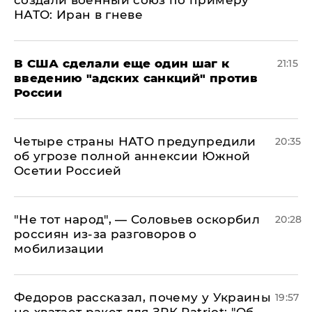
НАТО: Иран в гневе
В США сделали еще один шаг к
21:15
введению "адских санкций" против
России
Четыре страны НАТО предупредили
20:35
об угрозе полной аннексии Южной
Осетии Россией
​"Не тот народ", — Соловьев оскорбил
20:28
россиян из-за разговоров о
мобилизации
Федоров рассказал, почему у Украины
19:57
не хватает ракет для ЗРК Patriot: "Об