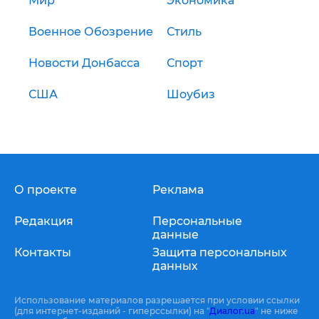
Мир
Экономика
Военное Обозрение
Стиль
Новости Донбасса
Спорт
США
Шоубиз
О проекте
Реклама
Редакция
Персональные
данные
Контакты
Защита персональных
данных
Использование материалов разрешается при условии ссылки
(для интернет-изданий - гиперссылки) на "
Диалог.ua
" не ниже