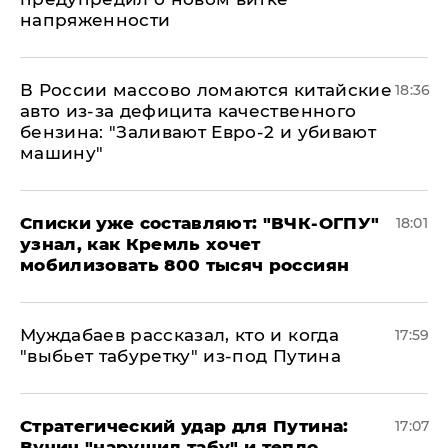
напряженности
В России массово ломаются китайские
18:36
авто из-за дефицита качественного
бензина: "Заливают Евро-2 и убивают
машину"
Списки уже составляют: "ВЧК-ОГПУ"
18:01
узнал, как Кремль хочет
мобилизовать 800 тысяч россиян
Муждабаев рассказал, кто и когда
17:59
"выбьет табуретку" из-под Путина
Стратегический удар для Путина:
17:07
Вучич "нарушил табу" и тепло