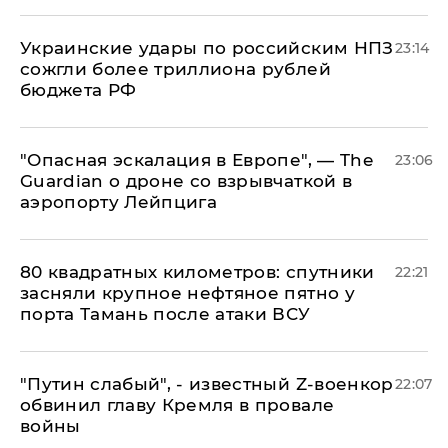
Украинские удары по российским НПЗ
23:14
сожгли более триллиона рублей
бюджета РФ
"Опасная эскалация в Европе", — The
23:06
Guardian о дроне со взрывчаткой в
аэропорту Лейпцига
80 квадратных километров: спутники
22:21
засняли крупное нефтяное пятно у
порта Тамань после атаки ВСУ
​"Путин слабый", - известный Z-военкор
22:07
обвинил главу Кремля в провале
войны