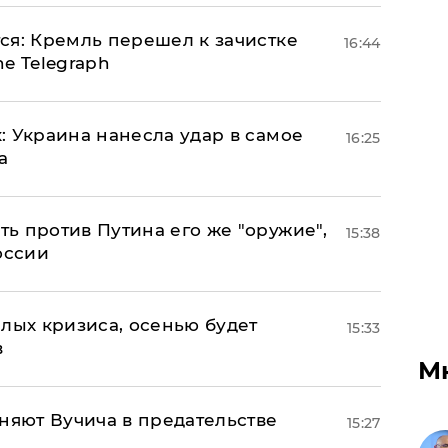
ся: Кремль перешел к зачистке
16:44
e Telegraph
: Украина нанесла удар в самое
16:25
а
ь против Путина его же "оружие",
15:38
оссии
лых кризиса, осенью будет
15:33
в
М
няют Вучича в предательстве
15:27