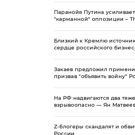
Паранойя Путина усиливает
"карманной" оппозиции – Th
Близкий к Кремлю источник
сердце российского бизнес
Закаев предложил применит
призвав "объявить войну" Р
На РФ надвигаются два тяже
взрывоопасно — Ян Матвее
Z-блогеры скандалят и обви
России