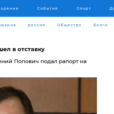
озрение
События
Спорт
Д
краина
россия
Общество
Блоги
шел в отставку
ений Попович подал рапорт на