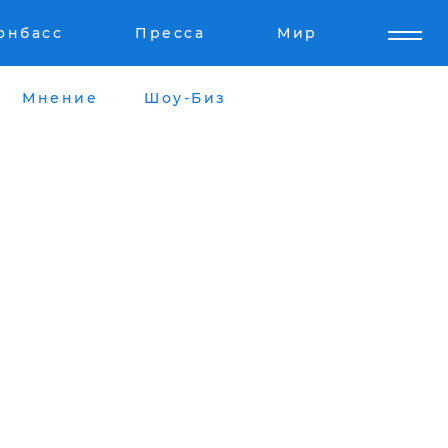
онбасс
Пресса
Мир
Мнение
Шоу-Биз