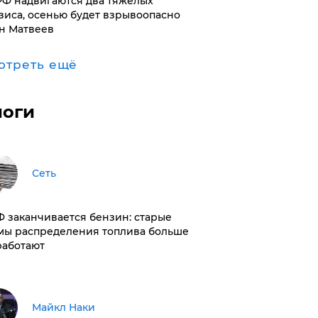
РФ надвигаются два тяжелых
зиса, осенью будет взрывоопасно
н Матвеев
отреть ещё
логи
Сеть
РФ заканчивается бензин: старые
мы распределения топлива больше
работают
Майкл Наки