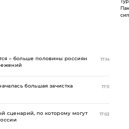
Тур
Пак
си
тся – больше половины россиян
17:14
ережений
началась большая зачистка
17:11
й сценарий, по которому могут
17:02
России