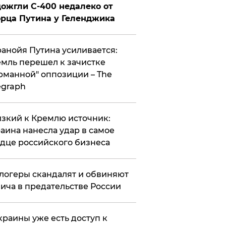
ожгли С-400 недалеко от
рца Путина у Геленджика
анойя Путина усиливается:
мль перешел к зачистке
рманной" оппозиции – The
egraph
зкий к Кремлю источник:
аина нанесла удар в самое
дце российского бизнеса
логеры скандалят и обвиняют
ича в предательстве России
краины уже есть доступ к