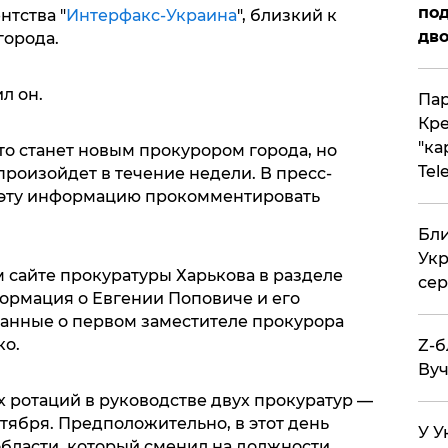
под
нтства "
Интерфакс-Украина
", близкий к
дво
города.
л он.
Пар
Кре
"ка
кто станет новым прокурором города, но
Tel
роизойдет в течение недели. В пресс-
 эту информацию прокомментировать
Бли
Укр
 сайте прокуратуры Харькова в разделе
сер
формация о Евгении Поповиче и его
данные о первом заместителе прокурора
ко.
Z-б
Вуч
х ротаций в руководстве двух прокуратур —
нтября. Предположительно, в этот день
У У
бласти, который сменил на должности