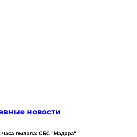
авные новости
 часа пылала: СБС "Мадяра"