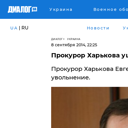
Украина
Военное об
| RU
UA
Новости
У
ДИАЛОГ
УКРАИНА
8 сентября 2014, 22:25
Прокурор Харькова у
​Прокурор Харькова Евг
увольнение.