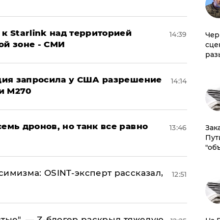
к Starlink над территорией
14:39
Чер
ой зоне - СМИ
сце
раз
урция запросила у США разрешение
14:14
и M270
семь дронов, но танк все равно
13:46
Зак
Пут
"об
симизма: OSINT-эксперт рассказал,
12:51
стые", — Z-блогер раскрыл тяжелую