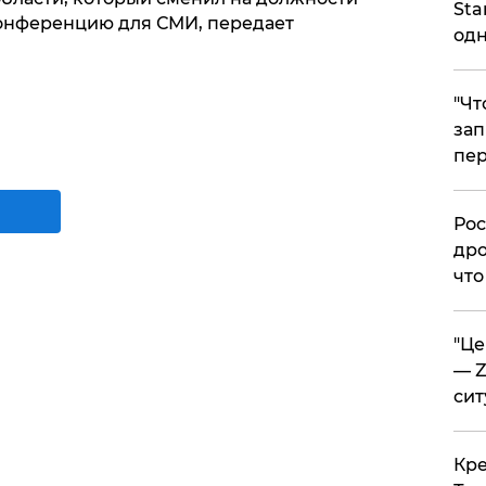
Sta
конференцию для СМИ, передает
одн
​"Ч
зап
пер
​Ро
дро
что
​"Ц
— Z
сит
​Кр