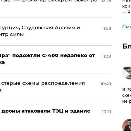
На 
12:25
кри
— Я
См
 Турция, Саудовская Аравия и
11:58
нтр силы
Б
яра" подожгли С-400 недалеко от
11:39
ка
н: старые схемы распределения
10:49
т
​В 
схе
не 
: дроны атаковали ТЭЦ и здание
10:21