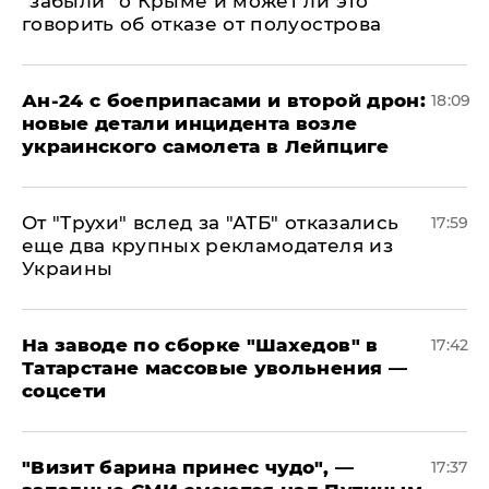
"забыли" о Крыме и может ли это
говорить об отказе от полуострова
Ан-24 с боеприпасами и второй дрон:
18:09
новые детали инцидента возле
украинского самолета в Лейпциге
От "Трухи" вслед за "АТБ" отказались
17:59
еще два крупных рекламодателя из
Украины
На заводе по сборке "Шахедов" в
17:42
Татарстане массовые увольнения —
соцсети
"Визит барина принес чудо", —
17:37