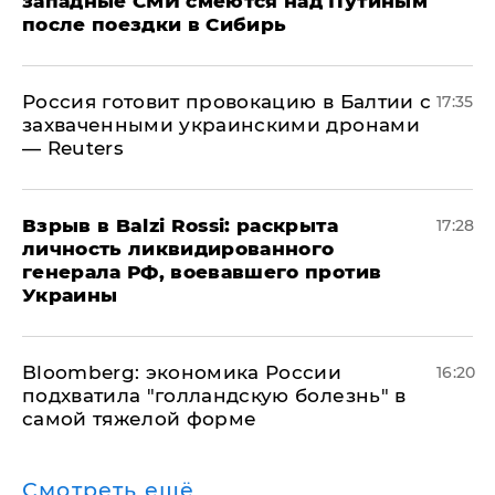
западные СМИ смеются над Путиным
после поездки в Сибирь
​Россия готовит провокацию в Балтии с
17:35
захваченными украинскими дронами
— Reuters
​Взрыв в Balzi Rossi: раскрыта
17:28
личность ликвидированного
генерала РФ, воевавшего против
Украины
Bloomberg: экономика России
16:20
подхватила "голландскую болезнь" в
самой тяжелой форме
Смотреть ещё