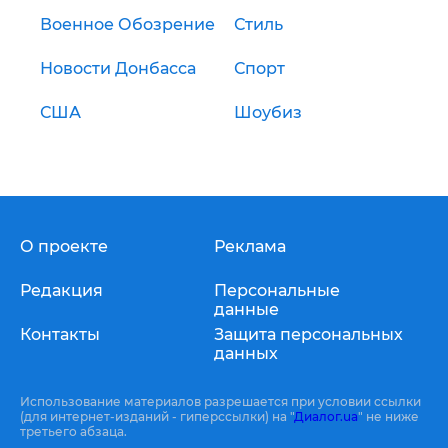
Военное Обозрение
Стиль
Новости Донбасса
Спорт
США
Шоубиз
О проекте
Реклама
Редакция
Персональные
данные
Контакты
Защита персональных
данных
Использование материалов разрешается при условии ссылки
(для интернет-изданий - гиперссылки) на "
Диалог.ua
" не ниже
третьего абзаца.