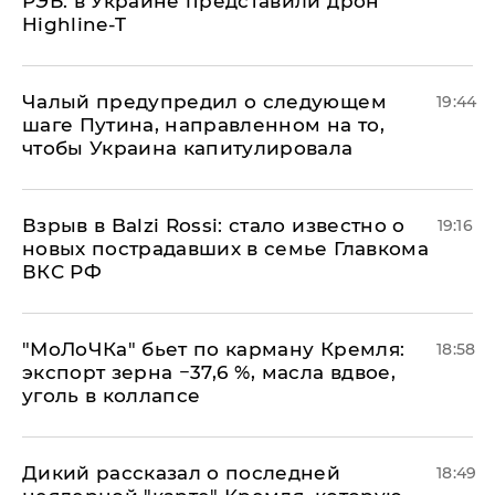
РЭБ: в Украине представили дрон
Highline-T
Чалый предупредил о следующем
19:44
шаге Путина, направленном на то,
чтобы Украина капитулировала
Взрыв в Balzi Rossi: стало известно о
19:16
новых пострадавших в семье Главкома
ВКС РФ
​"МоЛоЧКа" бьет по карману Кремля:
18:58
экспорт зерна −37,6 %, масла вдвое,
уголь в коллапсе
Дикий рассказал о последней
18:49