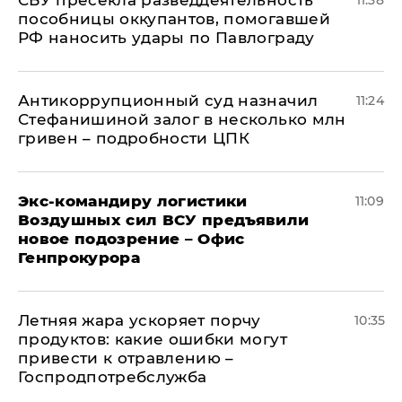
СБУ пресекла разведдеятельность
11:38
пособницы оккупантов, помогавшей
РФ наносить удары по Павлограду
Антикоррупционный суд назначил
11:24
Стефанишиной залог в несколько млн
гривен – подробности ЦПК
Экс-командиру логистики
11:09
Воздушных сил ВСУ предъявили
новое подозрение – Офис
Генпрокурора
Летняя жара ускоряет порчу
10:35
продуктов: какие ошибки могут
привести к отравлению –
Госпродпотребслужба