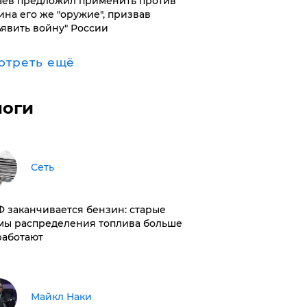
аев предложил применить против
ина его же "оружие", призвав
ъявить войну" России
отреть ещё
логи
Сеть
РФ заканчивается бензин: старые
мы распределения топлива больше
работают
Майкл Наки