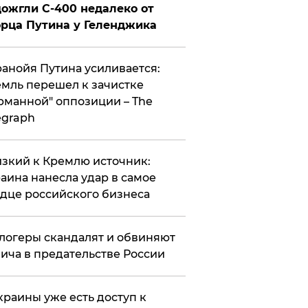
ожгли С-400 недалеко от
рца Путина у Геленджика
анойя Путина усиливается:
мль перешел к зачистке
рманной" оппозиции – The
egraph
зкий к Кремлю источник:
аина нанесла удар в самое
дце российского бизнеса
логеры скандалят и обвиняют
ича в предательстве России
краины уже есть доступ к