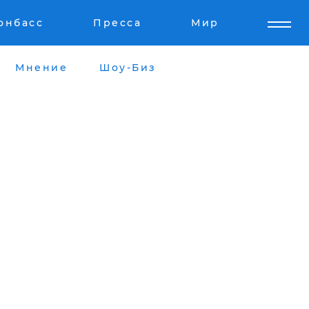
онбасс
Пресса
Мир
Мнение
Шоу-Биз