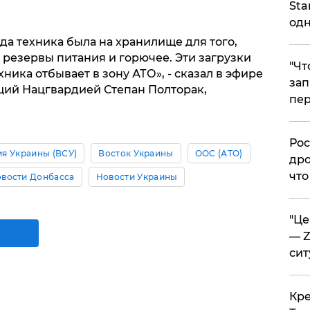
Sta
одн
да техника была на хранилище для того,
, резервы питания и горючее. Эти загрузки
​"Ч
ника отбывает в зону АТО», - сказал в эфире
зап
щий Нацгвардией Степан Полторак,
пер
​Ро
я Украины (ВСУ)
Восток Украины
ООС (АТО)
дро
что
вости Донбасса
Новости Украины
​"Ц
— Z
сит
​Кр