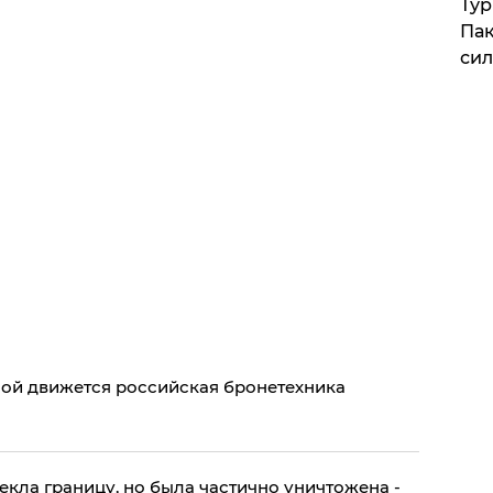
Тур
Пак
си
ной движется российская бронетехника
кла границу, но была частично уничтожена -