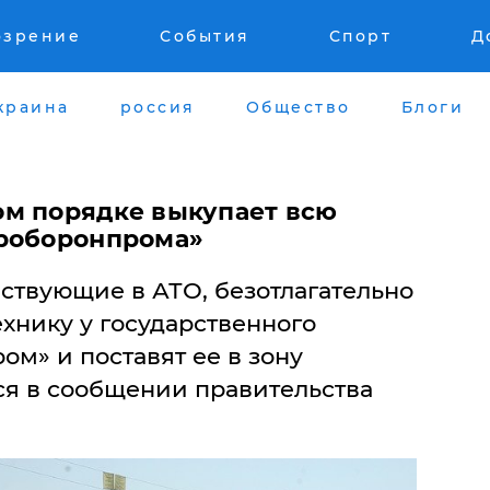
озрение
События
Спорт
Д
краина
россия
Общество
Блоги
м порядке выкупает всю
кроборонпрома»
ствующие в АТО, безотлагательно
хнику у государственного
м» и поставят ее в зону
ся в сообщении правительства