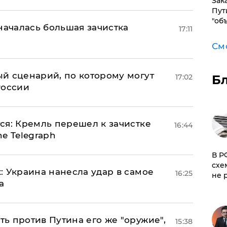
Зак
Пут
"об
началась большая зачистка
17:11
См
й сценарий, по которому могут
Б
17:02
России
ся: Кремль перешел к зачистке
16:44
e Telegraph
​В 
схе
: Украина нанесла удар в самое
16:25
не 
а
ь против Путина его же "оружие",
15:38