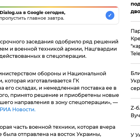
под
дво
Dialog.ua в Google сегодня,
✓
пропустить главное завтра.
Пар
Кре
 срочного заседания одобрило ряд решений
"ка
ем и военной техникой армии, Нацгвардии
Tel
действованных в спецоперации.
Бли
министерством обороны и Национальной
Укр
, которая изготавливается ГК
а его складах, и немедленная поставка ее в
сер
того, принято решение и приобретены новые
шего направления в зону спецоперации», —
Z-б
РИА Новости.
Вуч
орая часть военной техники, которая вчера
не была отправлена на восток Украины,
У У