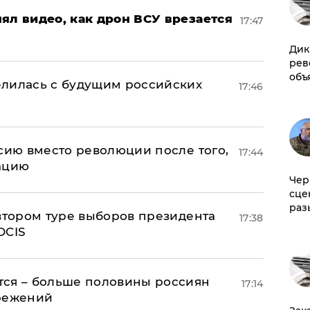
ял видео, как дрон ВСУ врезается
17:47
Дик
рев
объ
елилась с будущим российских
17:46
сию вместо революции после того,
17:44
ацию
Чер
сце
раз
 втором туре выборов президента
17:38
OCIS
тся – больше половины россиян
17:14
ережений