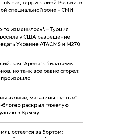
rlink над территорией России: в
ой специальной зоне – СМИ
то-то изменилось", – Турция
росила у США разрешение
едать Украине ATACMS и M270
ссийская "Арена" сбила семь
нов, но танк все равно сгорел:
 произошло
ены аховые, магазины пустые",
-блогер раскрыл тяжелую
уацию в Крыму
емль остается за бортом: