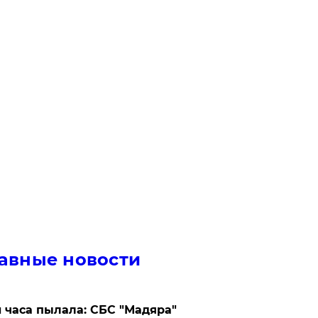
авные новости
 часа пылала: СБС "Мадяра"