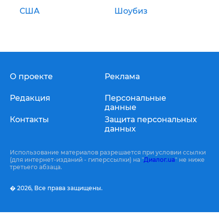
США
Шоубиз
О проекте
Реклама
Редакция
Персональные
данные
Контакты
Защита персональных
данных
Использование материалов разрешается при условии ссылки
(для интернет-изданий - гиперссылки) на "
Диалог.ua
" не ниже
третьего абзаца.
� 2026,
Все права защищены.