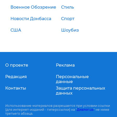
Военное Обозрение
Стиль
Новости Донбасса
Спорт
США
Шоубиз
О проекте
Реклама
Редакция
Персональные
данные
Контакты
Защита персональных
данных
Использование материалов разрешается при условии ссылки
(для интернет-изданий - гиперссылки) на "
Диалог.ua
" не ниже
третьего абзаца.