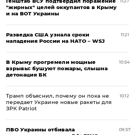
Генштаб ВСУ подтвердил поражение
11:27
"жирных" целей оккупантов в Крыму
и на ВОТ Украины
Разведка США узнала сроки
11:21
нападения России на НАТО – WSJ
В Крыму прогремели мощные
10:54
взрывы: бушуют пожары, слышна
детонация БК
Трамп объяснил, почему он пока не
10:12
передает Украине новые ракеты для
ЗРК Patriot
ПВО Украины отбивала
09:57