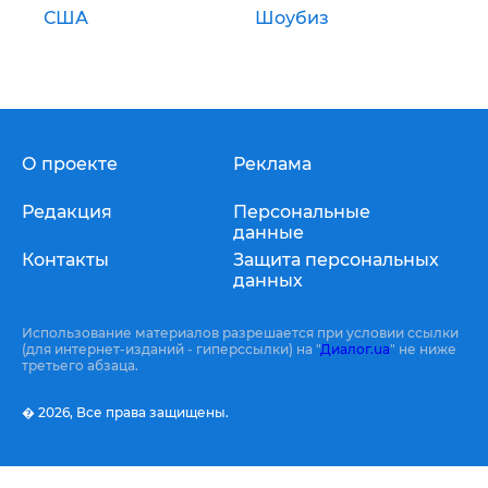
США
Шоубиз
О проекте
Реклама
Редакция
Персональные
данные
Контакты
Защита персональных
данных
Использование материалов разрешается при условии ссылки
(для интернет-изданий - гиперссылки) на "
Диалог.ua
" не ниже
третьего абзаца.
� 2026,
Все права защищены.