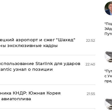
​"По
Эйд
Пут
ецкий аэропорт и сжег "Шахед"
22:52
аны эксклюзивные кадры
спользование Starlink для ударов
22:40
lantic узнал о позиции
"Пу
с У
пре
юзника КНДР: Южная Корея
21:55
н авиатоплива