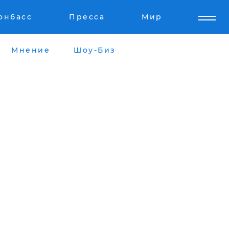
онбасс
Пресса
Мир
Мнение
Шоу-Биз