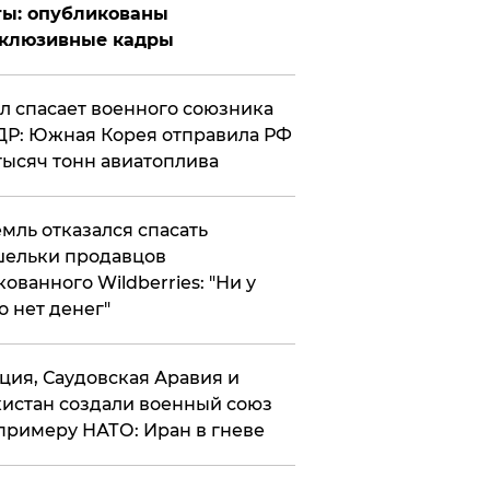
ты: опубликованы
склюзивные кадры
ул спасает военного союзника
Р: Южная Корея отправила РФ
тысяч тонн авиатоплива
мль отказался спасать
ельки продавцов
кованного Wildberries: "Ни у
о нет денег"
ция, Саудовская Аравия и
истан создали военный союз
примеру НАТО: Иран в гневе