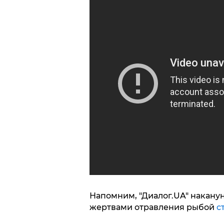
Напомним, "Диалог.UA" накану
жертвами отравления рыбой
с