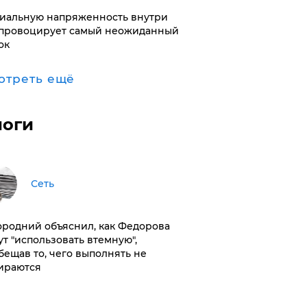
иальную напряженность внутри
провоцирует самый неожиданный
ок
отреть ещё
логи
Сеть
ородний объяснил, как Федорова
ут "использовать втемную",
бещав то, чего выполнять не
ираются