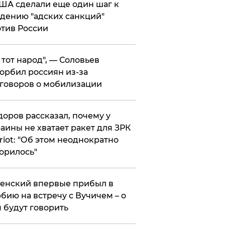
ША сделали еще один шаг к
дению "адских санкций"
тив России
е тот народ", — Соловьев
орбил россиян из-за
говоров о мобилизации
оров рассказал, почему у
аины не хватает ракет для ЗРК
riot: "Об этом неоднократно
орилось"
енский впервые прибыл в
бию на встречу с Вучичем – о
 будут говорить