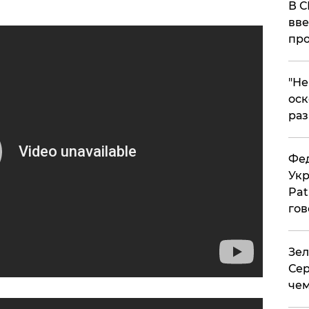
В С
вве
про
​"Н
оск
раз
Фед
Укр
Pat
гов
Зел
Сер
чем