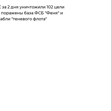
 за 2 дня уничтожили 102 цели
 поражены база ФСБ "Феня" и
абли "теневого флота"