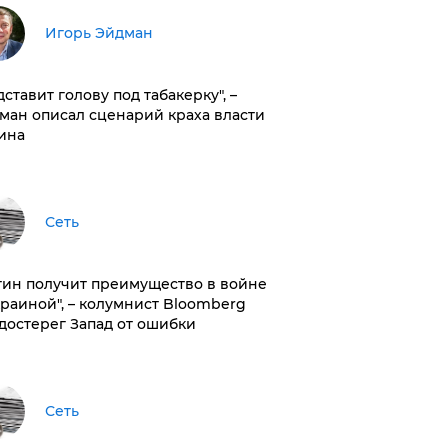
Игорь Эйдман
дставит голову под табакерку", –
ман описал сценарий краха власти
ина
Сеть
тин получит преимущество в войне
краиной", – колумнист Bloomberg
достерег Запад от ошибки
Сеть