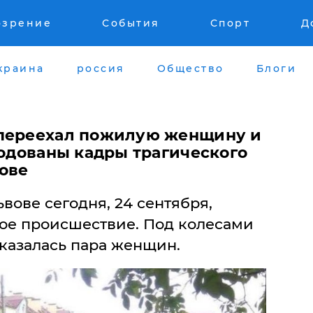
озрение
События
Спорт
Д
краина
россия
Общество
Блоги
 переехал пожилую женщину и
родованы кадры трагического
ове
вове сегодня, 24 сентября,
ое происшествие. Под колесами
оказалась пара женщин.