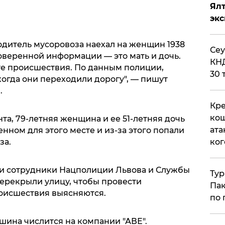
Ял
эк
одитель мусоровоза наехал на женщин 1938
​Се
оверенной информации — это мать и дочь.
КНД
е происшествия. По данным полиции,
30 
огда они переходили дорогу", — пишут
.
Кре
кош
та, 79-летняя женщина и ее 51-летняя дочь
ата
нном для этого месте и из-за этого попали
за.
ког
ли сотрудники Нацполиции Львова и Службы
Тур
ерекрыли улицу, чтобы провести
Пак
оисшествия выясняются.
по 
шина числится на компании "АВЕ".