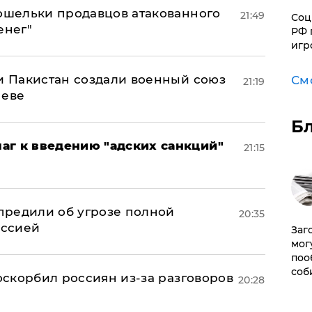
кошельки продавцов атакованного
21:49
Соц
енег"
РФ 
игр
 и Пакистан создали военный союз
См
21:19
неве
Б
аг к введению "адских санкций"
21:15
предили об угрозе полной
20:35
оссией
Заг
мог
поо
соб
 оскорбил россиян из-за разговоров
20:28