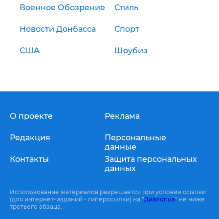
Военное Обозрение
Стиль
Новости Донбасса
Спорт
США
Шоубиз
О проекте
Реклама
Редакция
Персональные
данные
Контакты
Защита персональных
данных
Использование материалов разрешается при условии ссылки
(для интернет-изданий - гиперссылки) на "
Диалог.ua
" не ниже
третьего абзаца.