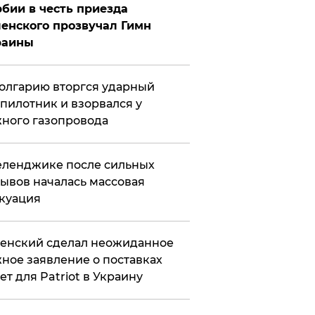
бии в честь приезда
енского прозвучал Гимн
раины
олгарию вторгся ударный
пилотник и взорвался у
ного газопровода
еленджике после сильных
ывов началась массовая
куация
енский сделал неожиданное
ное заявление о поставках
ет для Patriot в Украину