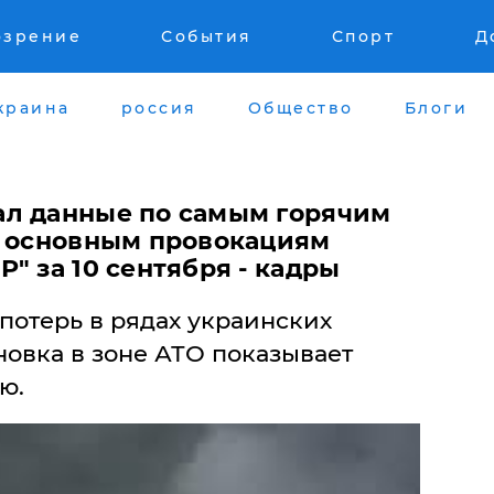
озрение
События
Спорт
Д
краина
россия
Общество
Блоги
л данные по самым горячим
и основным провокациям
" за 10 сентября - кадры
 потерь в рядах украинских
ановка в зоне АТО показывает
ю.