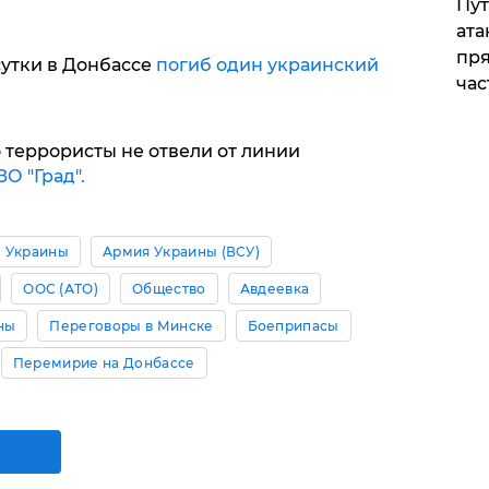
Пут
ата
пря
утки в Донбассе
погиб один украинский
час
о террористы не отвели от линии
ЗО "Град".
 Украины
Армия Украины (ВСУ)
ООС (АТО)
Общество
Авдеевка
ны
Переговоры в Минске
Боеприпасы
Перемирие на Донбассе