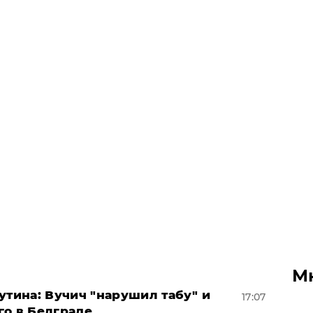
М
утина: Вучич "нарушил табу" и
17:07
го в Белграде