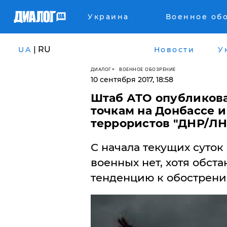
Украина
Военное об
| RU
UA
Новости
У
ДИАЛОГ
ВОЕННОЕ ОБОЗРЕНИЕ
10 сентября 2017, 18:58
Штаб АТО опубликова
точкам на Донбассе 
террористов "ДНР/ЛНР
С начала текущих суток
военных нет, хотя обст
тенденцию к обострени