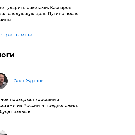
ет ударить ракетами: Каспаров
вал следующую цель Путина после
аины
отреть ещё
логи
Олег Жданов
нов порадовал хорошими
остями из России и предположил,
 будет дальше