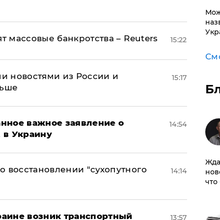
Мож
наз
Укр
ят массовые банкротства – Reuters
15:22
См
и новостями из России и
15:17
Б
льше
нное важное заявление о
14:54
t в Украину
Жда
о восстановлении "сухопутного
14:14
нов
что
краине возник транспортный
13:57