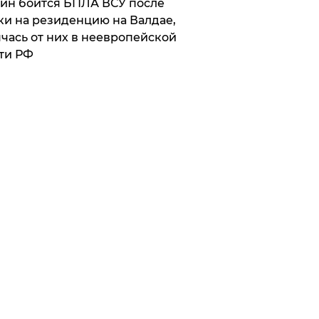
ин боится БПЛА ВСУ после
ки на резиденцию на Валдае,
чась от них в неевропейской
ти РФ