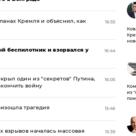
ланах Кремля и объяснил, как
16:55
Ков
Кре
нов
ый беспилотник и взорвался у
16:44
крыл один из "секретов" Путина,
16:05
акончить войну
Ком
из 
пом
оизошла трагедия
15:46
х взрывов началась массовая
15:39