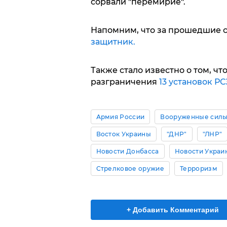
сорвали "перемирие".
Напомним, что за прошедшие с
защитник.
Также стало известно о том, чт
разграничения
13 установок РС
Армия России
Вооруженные силы
Восток Украины
"ДНР"
"ЛНР"
Новости Донбасса
Новости Украи
Стрелковое оружие
Терроризм
+ Добавить Комментарий