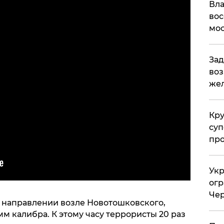
Вла
вос
мос
Зад
воз
жел
Кр
суп
про
Укр
огр
Чер
 направлении возле Новотошковского,
м калибра. К этому часу террористы 20 раз