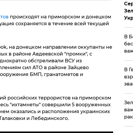
Сер
Зел
тов
происходят на приморском и донецком
Ук
уация сохраняется в течение всей текущей
В Б
бес
ok, на донецком направлении оккупанты не
важ
ых в районе Авдеевской "промки", с
однократно обстреливали ВСУ из
еплениям сил АТО в районе Зайцево
В Г
вооружения БМП, гранатометов и
взр
эва
ий российских террористов на приморском
Зел
десь "ихтамнеты" совершили 5 вооруженных
важ
нем оказались и расположения украинских
рак
Талаковки и Лебединского.