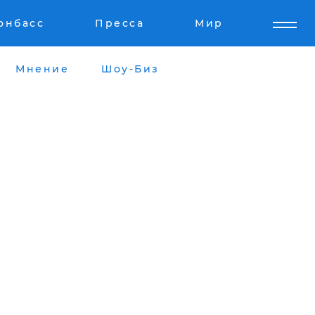
онбасс
Пресса
Мир
Мнение
Шоу-Биз