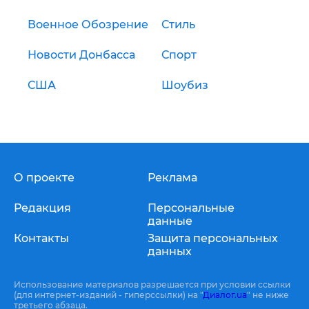
Военное Обозрение
Стиль
Новости Донбасса
Спорт
США
Шоубиз
О проекте
Реклама
Редакция
Персональные
данные
Контакты
Защита персональных
данных
Использование материалов разрешается при условии ссылки
(для интернет-изданий - гиперссылки) на "
Диалог.ua
" не ниже
третьего абзаца.