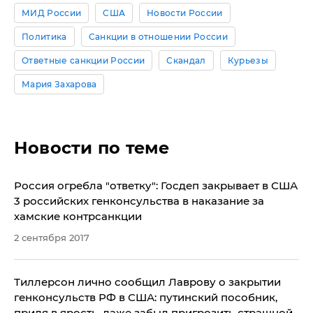
МИД России
США
Новости России
Политика
Санкции в отношении России
Ответные санкции России
Скандал
Курьезы
Мария Захарова
Новости по теме
​Россия огребла "ответку": Госдеп закрывает в США
3 российских генконсульства в наказание за
хамские контрсанкции
2 сентября 2017
Тиллерсон лично сообщил Лаврову о закрытии
генконсульств РФ в США: путинский пособник,
придя в ярость, даже забыл пригрозить страшной