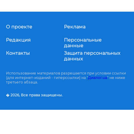
О проекте
Реклама
Редакция
Персональные
данные
Контакты
Защита персональных
данных
Использование материалов разрешается при условии ссылки
(для интернет-изданий - гиперссылки) на "
Диалог.ua
" не ниже
третьего абзаца.
� 2026,
Все права защищены.