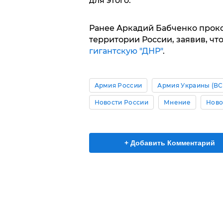
для этого.
Ранее Аркадий Бабченко прок
территории России, заявив, чт
гигантскую "ДНР"
.
Армия России
Армия Украины (ВС
Новости России
Мнение
Ново
+ Добавить Комментарий