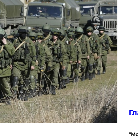
Гл
"Мо