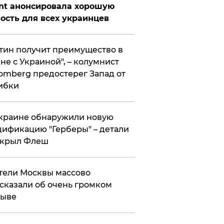
nt анонсировала хорошую
ость для всех украинцев
тин получит преимущество в
не с Украиной", – колумнист
omberg предостерег Запад от
ибки
краине обнаружили новую
ификацию "Герберы" – детали
скрыл Флеш
ели Москвы массово
сказали об очень громком
рыве