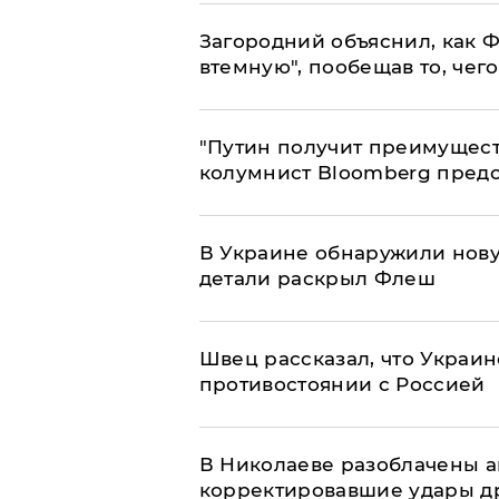
Загородний объяснил, как Ф
втемную", пообещав то, чег
"Путин получит преимуществ
колумнист Bloomberg предо
В Украине обнаружили нов
детали раскрыл Флеш
Швец рассказал, что Украин
противостоянии с Россией
В Николаеве разоблачены а
корректировавшие удары дро