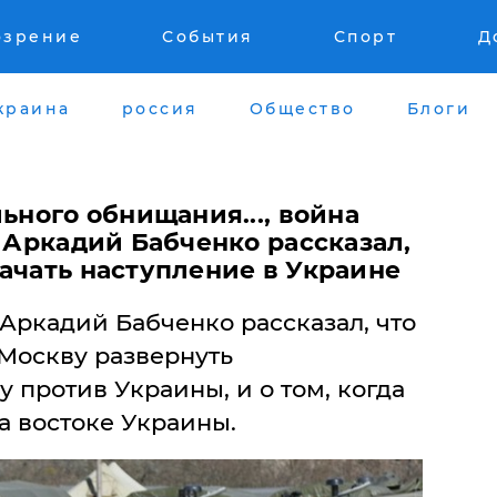
озрение
События
Спорт
Д
краина
россия
Общество
Блоги
льного обнищания..., война
- Аркадий Бабченко рассказал,
ачать наступление в Украине
Аркадий Бабченко рассказал, что
Москву развернуть
против Украины, и о том, когда
а востоке Украины.