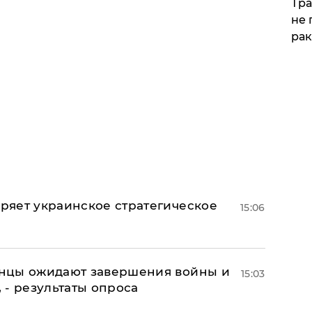
Тра
не 
рак
оряет украинское стратегическое
15:06
аинцы ожидают завершения войны и
15:03
, - результаты опроса