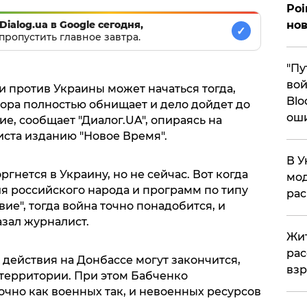
Poi
нов
Dialog.ua в Google сегодня,
✓
пропустить главное завтра.
"Пу
вой
 против Украины может начаться тогда,
Blo
сора полностью обнищает и дело дойдет до
ош
е, сообщает "Диалог.UA", опираясь на
ста изданию "Новое Время".
В У
ргнется в Украину, но не сейчас. Вот когда
мод
я российского народа и программ по типу
ра
ие", тогда война точно понадобится, и
азал журналист.
Жит
рас
 действия на Донбассе могут закончится,
вз
 территории. При этом Бабченко
точно как военных так, и невоенных ресурсов