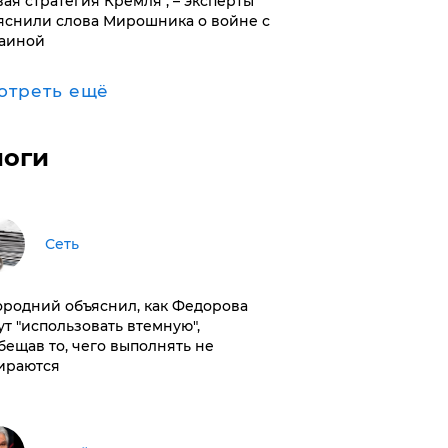
вая стратегия Кремля", – эксперты
яснили слова Мирошника о войне с
аиной
отреть ещё
логи
Сеть
ородний объяснил, как Федорова
ут "использовать втемную",
бещав то, чего выполнять не
ираются