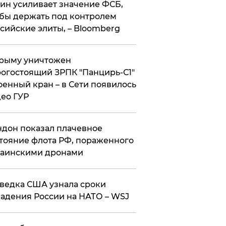
ин усиливает значение ФСБ,
бы держать под контролем
сийские элиты, – Bloomberg
рыму уничтожен
огостоящий ЗРПК "Панцирь-С1"
оенный кран – в Сети появилось
ео ГУР
дон показал плачевное
тояние флота РФ, пораженного
раинскими дронами
ведка США узнала сроки
адения России на НАТО – WSJ