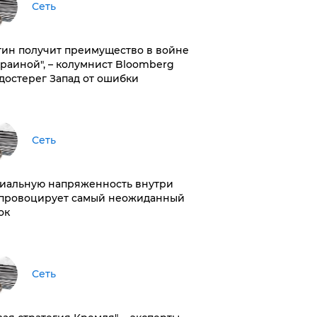
Сеть
тин получит преимущество в войне
краиной", – колумнист Bloomberg
достерег Запад от ошибки
Сеть
иальную напряженность внутри
провоцирует самый неожиданный
ок
Сеть