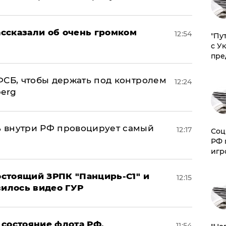
ссказали об очень громком
12:54
"Пу
с У
пре
ФСБ, чтобы держать под контролем
12:24
berg
 внутри РФ провоцирует самый
12:17
Соц
РФ 
игр
стоящий ЗРПК "Панцирь-С1" и
12:15
вилось видео ГУР
 состояние флота РФ,
11:54