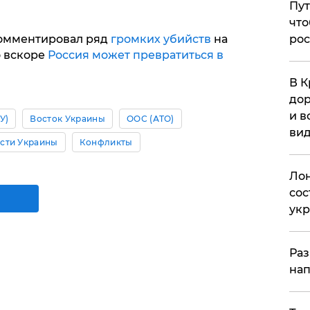
Пут
что
рос
омментировал ряд
громких убийств
на
о вскоре
Россия может превратиться в
В К
дор
и в
У)
Восток Украины
ООС (АТО)
вид
сти Украины
Конфликты
Лон
сос
ук
Раз
нап