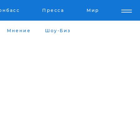
онбасс
Пресса
Мир
Мнение
Шоу-Биз