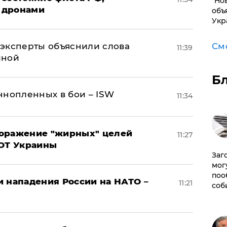
"Но
 дронами
объ
Укр
См
– эксперты объяснили слова
11:39
иной
Б
ннопленных в бои – ISW
11:34
поражение "жирных" целей
11:27
ВОТ Украины
Заг
мог
поо
и нападения России на НАТО –
11:21
соб