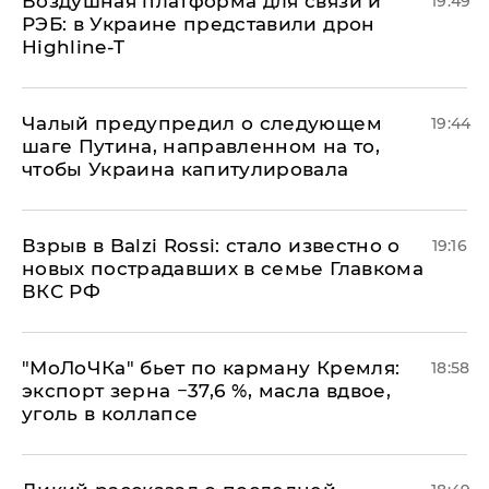
Воздушная платформа для связи и
19:49
РЭБ: в Украине представили дрон
Highline-T
Чалый предупредил о следующем
19:44
шаге Путина, направленном на то,
чтобы Украина капитулировала
Взрыв в Balzi Rossi: стало известно о
19:16
новых пострадавших в семье Главкома
ВКС РФ
​"МоЛоЧКа" бьет по карману Кремля:
18:58
экспорт зерна −37,6 %, масла вдвое,
уголь в коллапсе