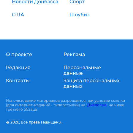
Новости Донбасса
Спорт
США
Шоубиз
О проекте
Реклама
Редакция
Персональные
данные
Контакты
Защита персональных
данных
Использование материалов разрешается при условии ссылки
(для интернет-изданий - гиперссылки) на "
Диалог.ua
" не ниже
третьего абзаца.
� 2026,
Все права защищены.