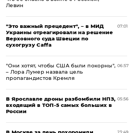
Левин
"Это важный прецедент", – в МИД
07:01
Украины отреагировали на решение
Верховного суда Швеции по
сухогрузу Caffa
"Они хотят, чтобы США были покорны",
06:57
– Лора Лумер назвала цель
пропагандистов Кремля
В Ярославле дроны разбомбили НПЗ,
05:56
входящий в ТОП-5 самых больших в
России
В Москве за день похоронили
23:49