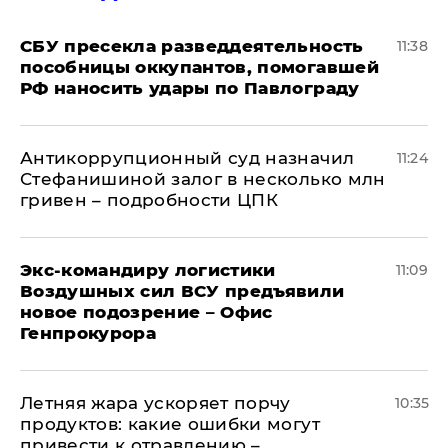
СБУ пресекла разведдеятельность
11:38
пособницы оккупантов, помогавшей
РФ наносить удары по Павлограду
Антикоррупционный суд назначил
11:24
Стефанишиной залог в несколько млн
гривен – подробности ЦПК
Экс-командиру логистики
11:09
Воздушных сил ВСУ предъявили
новое подозрение – Офис
Генпрокурора
Летняя жара ускоряет порчу
10:35
продуктов: какие ошибки могут
привести к отравлению –