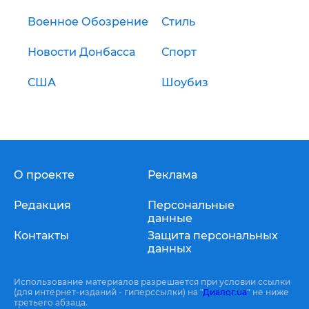
Военное Обозрение
Стиль
Новости Донбасса
Спорт
США
Шоубиз
О проекте
Реклама
Редакция
Персональные
данные
Контакты
Защита персональных
данных
Использование материалов разрешается при условии ссылки
(для интернет-изданий - гиперссылки) на "
Диалог.ua
" не ниже
третьего абзаца.