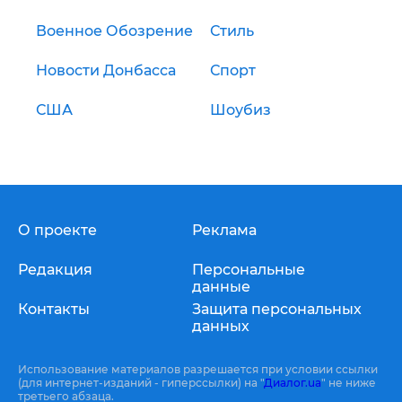
Военное Обозрение
Стиль
Новости Донбасса
Спорт
США
Шоубиз
О проекте
Реклама
Редакция
Персональные
данные
Контакты
Защита персональных
данных
Использование материалов разрешается при условии ссылки
(для интернет-изданий - гиперссылки) на "
Диалог.ua
" не ниже
третьего абзаца.