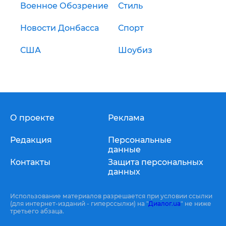
Военное Обозрение
Стиль
Новости Донбасса
Спорт
США
Шоубиз
О проекте
Реклама
Редакция
Персональные
данные
Контакты
Защита персональных
данных
Использование материалов разрешается при условии ссылки
(для интернет-изданий - гиперссылки) на "
Диалог.ua
" не ниже
третьего абзаца.