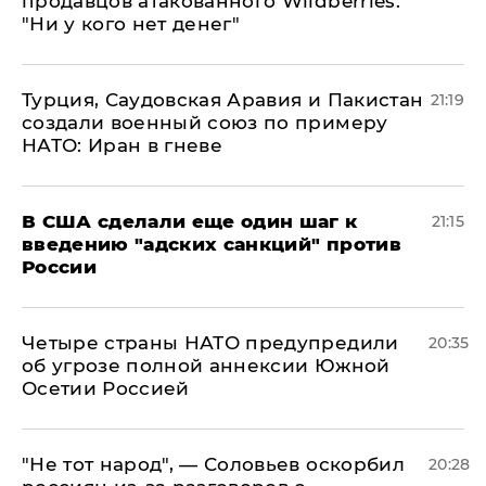
продавцов атакованного Wildberries:
"Ни у кого нет денег"
Турция, Саудовская Аравия и Пакистан
21:19
создали военный союз по примеру
НАТО: Иран в гневе
В США сделали еще один шаг к
21:15
введению "адских санкций" против
России
Четыре страны НАТО предупредили
20:35
об угрозе полной аннексии Южной
Осетии Россией
​"Не тот народ", — Соловьев оскорбил
20:28