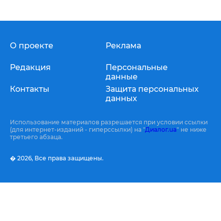
О проекте
Реклама
Редакция
Персональные
данные
Контакты
Защита персональных
данных
Использование материалов разрешается при условии ссылки
(для интернет-изданий - гиперссылки) на "
Диалог.ua
" не ниже
третьего абзаца.
� 2026,
Все права защищены.