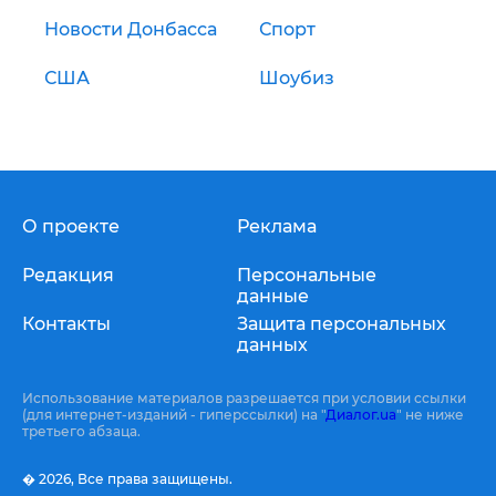
Новости Донбасса
Спорт
США
Шоубиз
О проекте
Реклама
Редакция
Персональные
данные
Контакты
Защита персональных
данных
Использование материалов разрешается при условии ссылки
(для интернет-изданий - гиперссылки) на "
Диалог.ua
" не ниже
третьего абзаца.
� 2026,
Все права защищены.