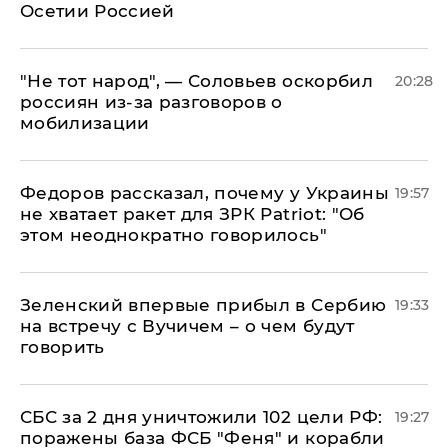
Осетии Россией
​"Не тот народ", — Соловьев оскорбил
20:28
россиян из-за разговоров о
мобилизации
Федоров рассказал, почему у Украины
19:57
не хватает ракет для ЗРК Patriot: "Об
этом неоднократно говорилось"
Зеленский впервые прибыл в Сербию
19:33
на встречу с Вучичем – о чем будут
говорить
СБС за 2 дня уничтожили 102 цели РФ:
19:27
поражены база ФСБ "Феня" и корабли