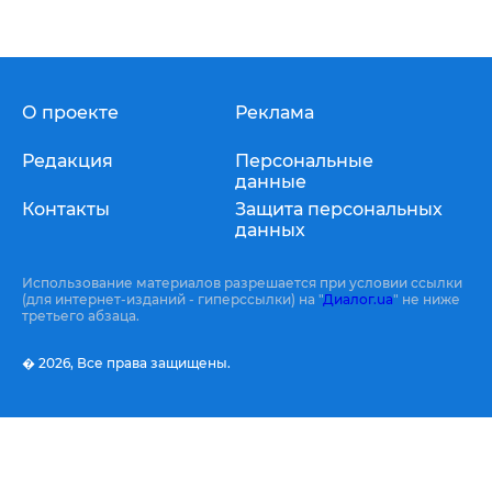
О проекте
Реклама
Редакция
Персональные
данные
Контакты
Защита персональных
данных
Использование материалов разрешается при условии ссылки
(для интернет-изданий - гиперссылки) на "
Диалог.ua
" не ниже
третьего абзаца.
� 2026,
Все права защищены.