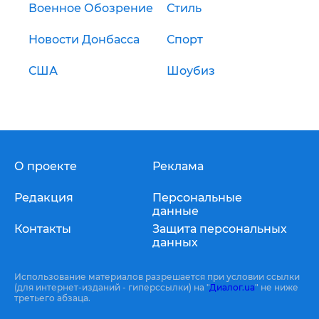
Военное Обозрение
Стиль
Новости Донбасса
Спорт
США
Шоубиз
О проекте
Реклама
Редакция
Персональные
данные
Контакты
Защита персональных
данных
Использование материалов разрешается при условии ссылки
(для интернет-изданий - гиперссылки) на "
Диалог.ua
" не ниже
третьего абзаца.