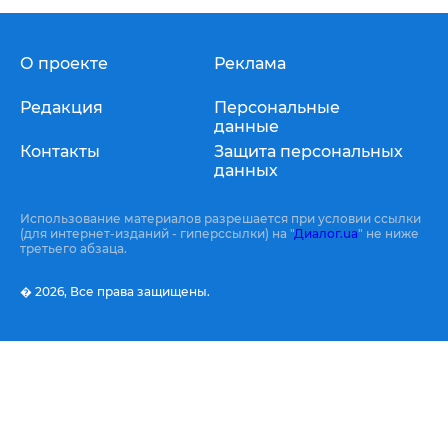
О проекте
Реклама
Редакция
Персональные
данные
Контакты
Защита персональных
данных
Использование материалов разрешается при условии ссылки
(для интернет-изданий - гиперссылки) на "
Диалог.ua
" не ниже
третьего абзаца.
� 2026,
Все права защищены.