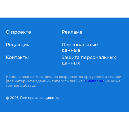
О проекте
Реклама
Редакция
Персональные
данные
Контакты
Защита персональных
данных
Использование материалов разрешается при условии ссылки
(для интернет-изданий - гиперссылки) на "
Диалог.ua
" не ниже
третьего абзаца.
� 2026,
Все права защищены.