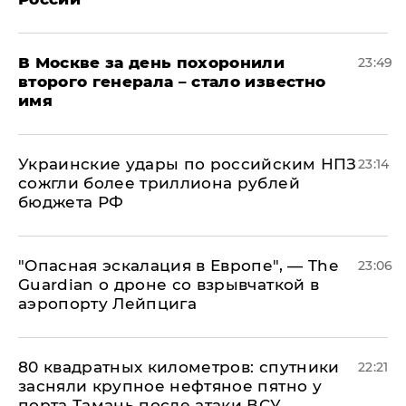
В Москве за день похоронили
23:49
второго генерала – стало известно
имя
Украинские удары по российским НПЗ
23:14
сожгли более триллиона рублей
бюджета РФ
"Опасная эскалация в Европе", — The
23:06
Guardian о дроне со взрывчаткой в
аэропорту Лейпцига
80 квадратных километров: спутники
22:21
засняли крупное нефтяное пятно у
порта Тамань после атаки ВСУ