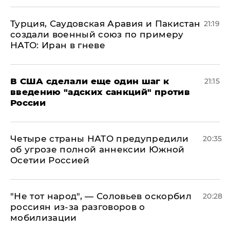
Турция, Саудовская Аравия и Пакистан
21:19
создали военный союз по примеру
НАТО: Иран в гневе
В США сделали еще один шаг к
21:15
введению "адских санкций" против
России
Четыре страны НАТО предупредили
20:35
об угрозе полной аннексии Южной
Осетии Россией
​"Не тот народ", — Соловьев оскорбил
20:28
россиян из-за разговоров о
мобилизации