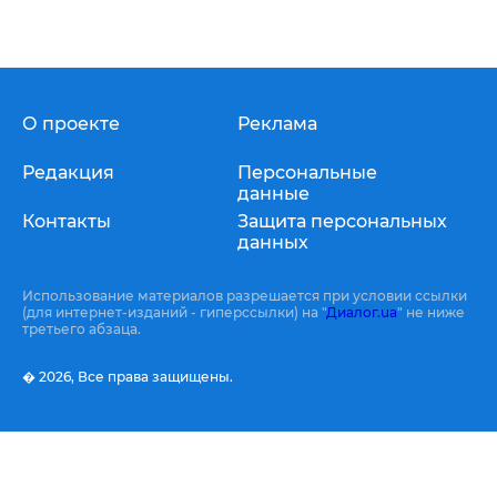
О проекте
Реклама
Редакция
Персональные
данные
Контакты
Защита персональных
данных
Использование материалов разрешается при условии ссылки
(для интернет-изданий - гиперссылки) на "
Диалог.ua
" не ниже
третьего абзаца.
� 2026,
Все права защищены.