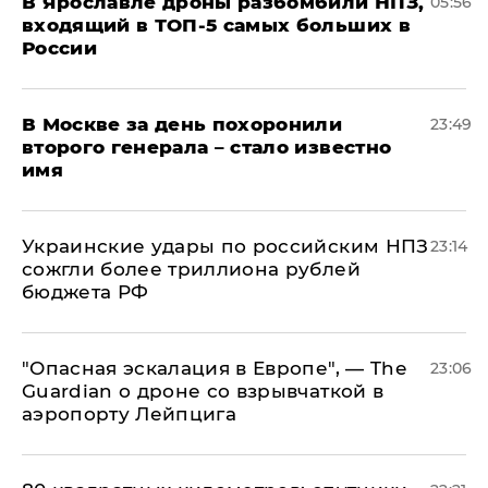
В Ярославле дроны разбомбили НПЗ,
05:56
входящий в ТОП-5 самых больших в
России
В Москве за день похоронили
23:49
второго генерала – стало известно
имя
Украинские удары по российским НПЗ
23:14
сожгли более триллиона рублей
бюджета РФ
"Опасная эскалация в Европе", — The
23:06
Guardian о дроне со взрывчаткой в
аэропорту Лейпцига