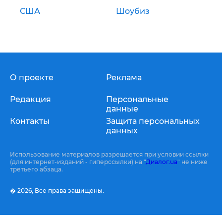
США
Шоубиз
О проекте
Реклама
Редакция
Персональные
данные
Контакты
Защита персональных
данных
Использование материалов разрешается при условии ссылки
(для интернет-изданий - гиперссылки) на "
Диалог.ua
" не ниже
третьего абзаца.
� 2026,
Все права защищены.