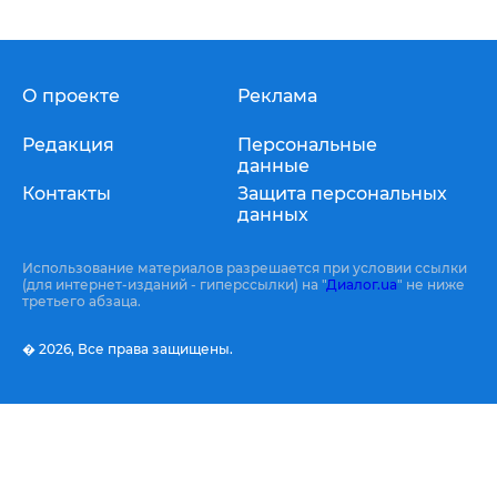
О проекте
Реклама
Редакция
Персональные
данные
Контакты
Защита персональных
данных
Использование материалов разрешается при условии ссылки
(для интернет-изданий - гиперссылки) на "
Диалог.ua
" не ниже
третьего абзаца.
� 2026,
Все права защищены.